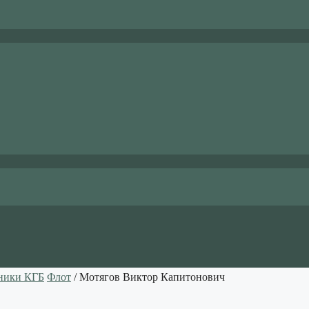
ники КГБ
Флот
/ Мотягов Виктор Капитонович