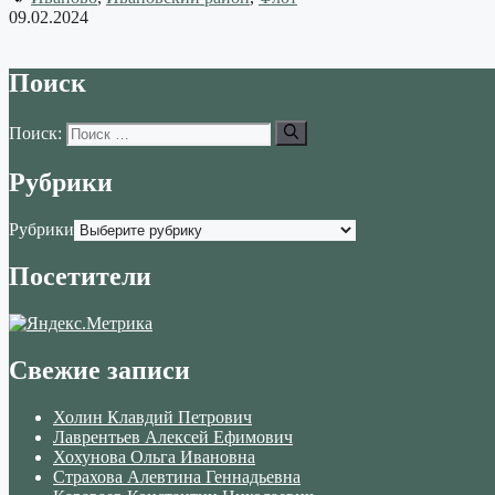
09.02.2024
Поиск
Поиск:
Рубрики
Рубрики
Посетители
Свежие записи
Холин Клавдий Петрович
Лаврентьев Алексей Ефимович
Хохунова Ольга Ивановна
Страхова Алевтина Геннадьевна