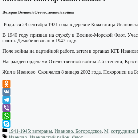
Ветеран Великой Отечественной войны
Родился 29 сентября 1921 года в деревне Кожевница Ивановск
В 1940 году призван на службу в Военно-Морской Флот. Уча
флота. Демобилизован в 1947 году.
Поле войны на партийной работе, затем в органах КГБ Ивановс
Награжден орденами Отечественной войны 2-й степени, Красн
Жил в Иваново. Скончался 8 января 2002 года. Похоронен на Б
Odnoklassniki
VK
Telegram
Viber
WhatsApp
1941-1945: ветераны
,
Иваново, Богородское
,
М
,
сотрудники
Skype
Иваново
,
Ивановский район
,
Флот