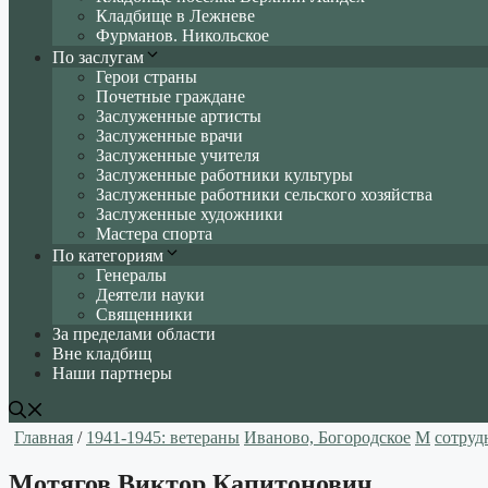
Кладбище в Лежневе
Фурманов. Никольское
По заслугам
Герои страны
Почетные граждане
Заслуженные артисты
Заслуженные врачи
Заслуженные учителя
Заслуженные работники культуры
Заслуженные работники сельского хозяйства
Заслуженные художники
Мастера спорта
По категориям
Генералы
Деятели науки
Священники
За пределами области
Вне кладбищ
Наши партнеры
Главная
/
1941-1945: ветераны
Иваново, Богородское
М
сотруд
Мотягов Виктор Капитонович