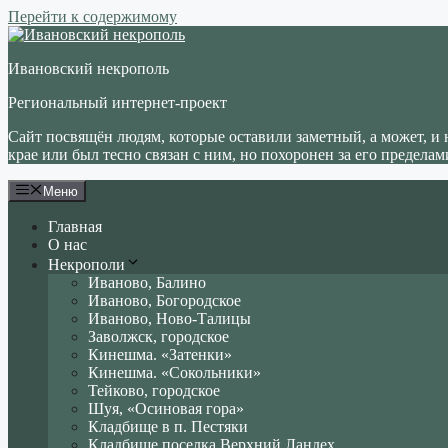
Перейти к содержимому
Ивановский некрополь
Региональный интернет-проект
Сайт посвящён людям, которые оставили заметный, а может, и 
крае или был тесно связан с ним, но похоронен за его пределам
Меню
Главная
О нас
Некрополи
Иваново, Балино
Иваново, Богородское
Иваново, Ново-Талицы
Заволжск, городское
Кинешма. «Затенки»
Кинешма. «Сокольники»
Тейково, городское
Шуя, «Осиновая гора»
Кладбище в п. Пестяки
Кладбище поселка Верхний Ландех