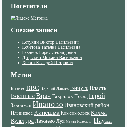
Посетители
Свежие записи
Котухин Виктор Васильевич
Кочетова Татьяна Васильевна
Баканов Борис Леонидович
Дыдыкин Михаил Васильевич
Холин Клавдий Петрович
Метки
ВВС
Вичуга
Власть
Бизнес
Верхний Ландех
Врач
Военные
Герой
Гаврилов Посад
Иваново
Ивановский район
Заволжск
Кинешма
Кохма
Комсомольск
Ильинское
Наука
Культура
Лежнево
Лух
Наволоки
Москва