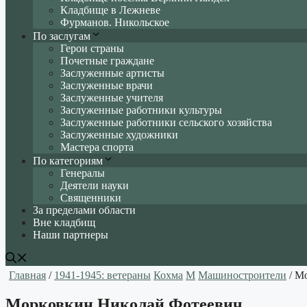
Кладбище в Лежневе
Фурманов. Никольское
По заслугам
Герои страны
Почетные граждане
Заслуженные артисты
Заслуженные врачи
Заслуженные учителя
Заслуженные работники культуры
Заслуженные работники сельского хозяйства
Заслуженные художники
Мастера спорта
По категориям
Генералы
Деятели науки
Священники
За пределами области
Вне кладбищ
Наши партнеры
Главная
/
1941-1945: ветераны
Кохма
М
Машиностроители
/ М
Морковкин Николай Фотеевич