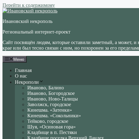
Перейти к содержимому
Ивановский некрополь
Региональный интернет-проект
Сайт посвящён людям, которые оставили заметный, а может, и 
крае или был тесно связан с ним, но похоронен за его пределам
Меню
Главная
О нас
Некрополи
Иваново, Балино
Иваново, Богородское
Иваново, Ново-Талицы
Заволжск, городское
Кинешма. «Затенки»
Кинешма. «Сокольники»
Тейково, городское
Шуя, «Осиновая гора»
Кладбище в п. Пестяки
Кладбище поселка Верхний Ландех