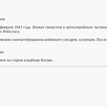
ков.
 февраля 1943 года. Воевал связистом в артиллерийских частя
х Рейхстага.
омском хлопчатобумажном комбинате слесарем, кузнецом. После 
ми.
ронен на старом кладбище Кохмы.