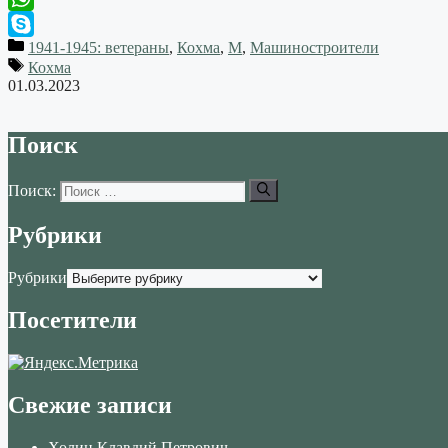
WhatsApp
1941-1945: ветераны
,
Кохма
,
М
,
Машиностроители
Skype
Кохма
01.03.2023
Поиск
Поиск:
Рубрики
Рубрики
Посетители
Свежие записи
Холин Клавдий Петрович