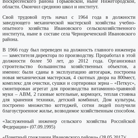
Воскресенского района Горьковской, ныне Нижегородской,
области. Окончил среднюю школ и институт.
Свой трудовой путь начал с 1964 года в должности
заведующего механической мастерской хозяйства учебно-
опытного хозяйства Ивановского сельскохозяйственного
института, ныне в составе села Чернореченский Ивановского
района.
В 1966 году был переведен на должность главного инженера
— заместителя директора по производству. Проработал в этой
должности более 50 лет, до 2012 года. Организовал
строительство большинства хозяйственных объектов, а
именно: были сданы в эксплуатацию автогараж, построена
новая механическая мастерская, 4 скотных двора на 800мест,
комплекс для очистки, сушки и сортировки зерна – «Петкус»,
смонтирован агрегат для производства витаминно-травяной
муки – АВМ, 2 газовые котельные, кормоцех, теплая стоянка
для хранения техники, детский комбинат, Дом культуры,
построено множество коттеджей, сотни людей получили
благоустроенное жилье, возводимое хозяйственным способом.
«Заслуженный инженер сельского хозяйства Российской
Федерации» (07.09.1995)
«Почетный гражданин Ивановского района» (28.05.2017)/