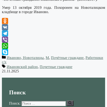
Умер 13 октября 2019 года. Похоронен на Новоталицком
кладбище в городе Иваново.
Odnoklassniki
VK
Telegram
Viber
WhatsApp
Иваново, Новоталицы
,
М
,
Почётные граждане
,
Работники
Skype
с/х
Ивановский район
,
Почетные граждане
21.11.2025
Поиск
Поиск: