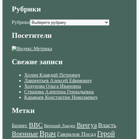
Рубрики
Рубрики
Посетители
Свежие записи
Холин Клавдий Петрович
Лаврентьев Алексей Ефимович
Хохунова Ольга Ивановна
Страхова Алевтина Геннадьевна
Караваев Константин Николаевич
Метки
ВВС
Вичгуа
Власть
Бизнес
Верхний Ландех
Врач
Военные
Герой
Гаврилов Посад