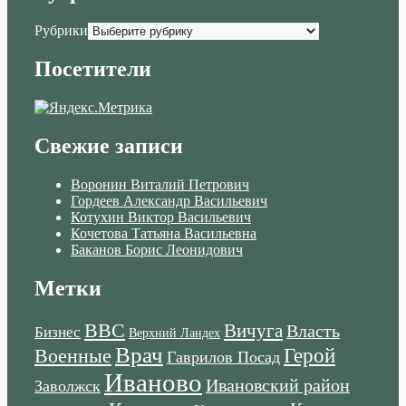
Рубрики
Посетители
Свежие записи
Воронин Виталий Петрович
Гордеев Александр Васильевич
Котухин Виктор Васильевич
Кочетова Татьяна Васильевна
Баканов Борис Леонидович
Метки
ВВС
Вичуга
Власть
Бизнес
Верхний Ландех
Врач
Военные
Герой
Гаврилов Посад
Иваново
Ивановский район
Заволжск