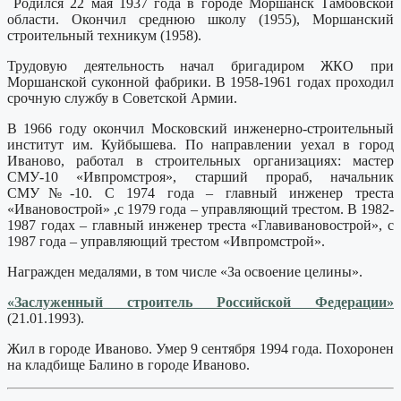
Родился 22 мая 1937 года в городе Моршанск Тамбовской
области. Окончил среднюю школу (1955), Моршанский
строительный техникум (1958).
Трудовую деятельность начал бригадиром ЖКО при
Моршанской суконной фабрики. В 1958-1961 годах проходил
срочную службу в Советской Армии.
В 1966 году окончил Московский инженерно-строительный
институт им. Куйбышева. По направлении уехал в город
Иваново, работал в строительных организациях: мастер
СМУ-10 «Ивпромстроя», старший прораб, начальник
СМУ№-10. С 1974 года – главный инженер треста
«Ивановострой» ,с 1979 года – управляющий трестом. В 1982-
1987 годах – главный инженер треста «Главивановострой», с
1987 года – управляющий трестом «Ивпромстрой».
Награжден медалями, в том числе «За освоение целины».
«Заслуженный строитель Российской Федерации»
(21.01.1993).
Жил в городе Иваново. Умер 9 сентября 1994 года. Похоронен
на кладбище Балино в городе Иваново.