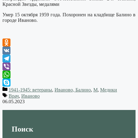
Красной Звезды, медалями
Умер 15 октября 1959 года. Похоронен на кладбище Балино в
городе Иваново.
Odnoklassniki
VK
Telegram
Viber
WhatsApp
1941-1945: ветераны
,
Иваново, Балино
,
М
,
Медики
Skype
Врач
,
Иваново
06.05.2023
Поиск