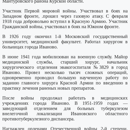
Мантуровского района Курской области.
Участник Первой мировой войны. Участвовал в боях на
Западном фронте, .прошел через газовую атаку. С февраля
1918 года добровольно вступил в Красную Армию. Участник
Гражданской войны, участвовал в боях на Южном фронте.
В 1926 году окончил 1-й Московский государственный
университет, медицинский факультет. Работал хирургом в
больницах города Иваново.
В июне 1941 года мобилизован на военную службу. Майор
медицинской службы, старший хирург, начальник
хирургического отделения эвакогоспиталя №3829 в город
Иваново. Провел несколько тысяч сложных операций,
одновременно проводил большую наученную работу по
заданию главного хирурга Красной Армии по введению в
практику лечения раненых новых препаратов.
После войны продолжал работать в медицинских
учреждениях города Иваново. В 1951-1959 годах —
заведующий отделением для больных туберкулезом
внелегочной локализации Ивановского областного
противотуберкулезного диспансера.
Награжден орденами Отечественной войны 2-й степени,