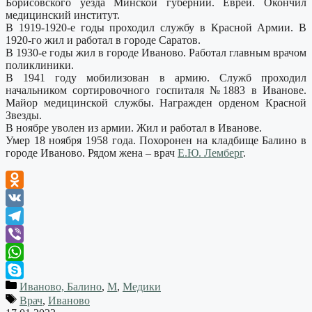
Борисовского уезда Минской губернии. Еврей. Окончил
медицинский институт.
В 1919-1920-е годы проходил службу в Красной Армии. В
1920-го жил и работал в городе Саратов.
В 1930-е годы жил в городе Иваново. Работал главным врачом
поликлиники.
В 1941 году мобилизован в армию. Служб проходил
начальником сортировочного госпиталя №1883 в Иванове.
Майор медицинской службы. Награжден орденом Красной
Звезды.
В ноябре уволен из армии. Жил и работал в Иванове.
Умер 18 ноября 1958 года. Похоронен на кладбище Балино в
городе Иваново. Рядом жена – врач
Е.Ю. Лемберг
.
Odnoklassniki
VK
Telegram
Viber
WhatsApp
Иваново, Балино
,
М
,
Медики
Skype
Врач
,
Иваново