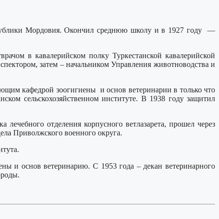
еспублики Мордовия. Окончил среднюю школу и в 1927 году —
врачом в кавалерийском полку Туркестанской кавалерийской
спектором, затем – начальником Управления животноводства и
ующим кафедрой зоогигиены и основ ветеринарии в только что
нском сельскохозяйственном институте. В 1938 году защитил
а лечебного отделения корпусного ветлазарета, прошел через
дела Приволжского военного округа.
итута.
ены и основ ветеринарию. С 1953 года – декан ветеринарного
ороды.