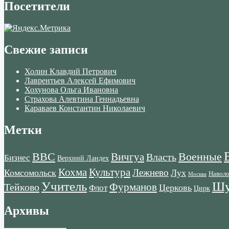
Посетители
Свежие записи
Холин Клавдий Петрович
Лаврентьев Алексей Ефимович
Хохунова Ольга Ивановна
Страхова Алевтина Геннадьевна
Караваев Константин Николаевич
Метки
ВВС
Военные
Вичгуа
Власть
Бизнес
Верхний Ландех
Кохма
Культура
Лежнево
Комсомольск
Лух
Навол
Москва
Учитель
Шу
Тейково
Фурманов
Церковь
Флот
Цирк
Архивы