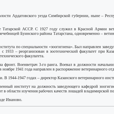
 волости Ардатовского уезда Симбирской губернии, ныне – Р
не Татарской АССР. С 1927 году служил в Красной Армии вет
лечебницей Буинского района Татарстана, одновременно – ветин
института по специальности «зоогигиена». Был направлен завед
 с 1933 – реорганизован в зоотехнический факультет при Каза
технического факультета.
фронт. Военветрач 3-го ранга. Воевал в должности начальник
 ноябре 1941 года направлен в распоряжение ветеринарного от
и. В 1944-1947 годах – директор Казанского ветеринарного инст
твенный институт на должность заведующего кафедрой зоогиги
бот в области изучения рабочих качеств лошадей владимирской п
оде Иваново.