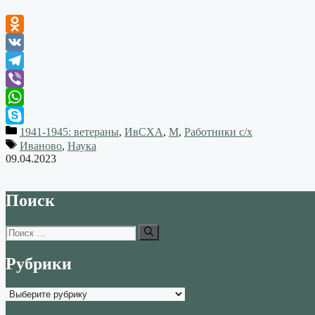
Odnoklassniki
VK
Telegram
Viber
WhatsApp
1941-1945: ветераны
,
ИвСХА
,
М
,
Работники с/х
Skype
Иваново
,
Наука
09.04.2023
Поиск
Поиск:
Рубрики
Рубрики