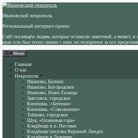
Перейти
к
Ивановский некрополь
содержимому
Региональный интернет-проект
Сайт посвящён людям, которые оставили заметный, а может, и 
крае или был тесно связан с ним, но похоронен за его пределам
Меню
Главная
О нас
Некрополи
Иваново, Балино
Иваново, Богородское
Иваново, Ново-Талицы
Заволжск, городское
Кинешма. «Затенки»
Кинешма. «Сокольники»
Тейково, городское
Шуя, «Осиновая гора»
Кладбище в п. Пестяки
Кладбище поселка Верхний Ландех
Кладбище в Лежневе