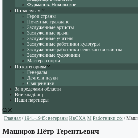
Фурманов. Никольское
По заслугам
Герои страны
Почетные граждане
Заслуженные артисты
Заслуженные врачи
Заслуженные учителя
Заслуженные работники культуры
Заслуженные работники сельского хозяйства
Заслуженные художники
Мастера спорта
По категориям
Генералы
Деятели науки
Священники
За пределами области
Вне кладбищ
Наши партнеры
Главная
/
1941-1945: ветераны
ИвСХА
М
Работники с/х
/ Маши
Маширов Пётр Терентьевич