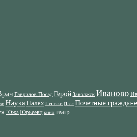
Иваново
Врач
Герой
Ив
Гаврилов Посад
Заволжск
Наука
Почетные граждан
Палех
Пестяки
Плёс
оки
я
театр
Южа
Юрьеевц
кино