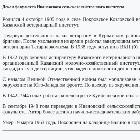
Декан факультета Ивановского сельскохозяйственного института
Родился 4 октября 1905 года в селе Покровское Козловской
Казанский ветеринарный институт.
Трудовую деятельность начал ветврачом в Курлатском райо
бригады. После увольнения из армии работал заведующим вет
ветеринарии Татарнаркомзема. В 1938 году вступил в ВКП (б).
В 1932 году окончил аспирантуру Казанского ветеринарного 
организованный Казанский молочно-хозяйственный институт,
кандидатскую диссертацию, утвержден в должности декана зоо
С началом Великой Отечественной войны был мобилизован на 
окружение на Юго-Западном фронте. По выходу из окружения в
В 1942-1944 годах работал коневозтресте Куйбышевской област
В сентябре 1948 года переведен в Ивановский сельскохозяйс
факультета. Автор более десятка научно-исследовательских ра
Умер 19 марта 1963 года. Похоронен на кладбище Балино в гор