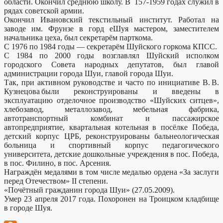
области. Окончил среднюю школу. В 157-1959 годах служил в
рядах советской армии.
Окончил Ивановский текстильный институт. Работал на
заводе им. Фрунзе в горд еШуя мастером, заместителем
начальника цеха, был секретарём парткома.
С 1976 по 1984 годы — секретарём Шуйского горкома КПСС.
С 1984 по 2000 годы возглавлял Шуйский исполком
городского Совета народных депутатов, был главой
администрации города Шуи, главой города Шуи.
Так, при активном руководстве и часто по инициативе В. В.
Кузнецова были реконструированы и введены в
эксплуатацию отделочное производство «Шуйских ситцев»,
хлебозавод, металлозавод, мебельная фабрика,
автотранспортный комбинат и пассажирское
автопредприятие, квартальная котельная в посёлке Победа,
детский корпус ЦРБ, реконструированы бальнеологическая
больница и спортивный корпус педагогического
университета, детские дошкольные учреждения в пос. Победа,
в пос. Филино, в пос. Арсения.
Награждён медалями в том числе медалью ордена «За заслуги
перед Отечеством» II степени.
«Почётный гражданин города Шуи» (27.05.2009).
Умер 23 апреля 2017 года. Похоронен на Троицком кладбище
в городе Шуя.