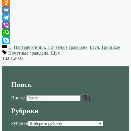
Odnoklassniki
VK
Telegram
Viber
WhatsApp
К
,
Партработники
,
Почётные граждане
,
Шуя, Троицкое
Skype
Почетные граждане
,
Шуя
13.01.2023
Поиск
Поиск:
Рубрики
Рубрики