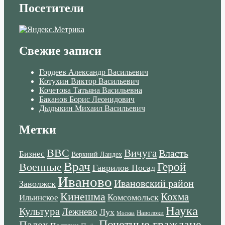
Посетители
Свежие записи
Гордеев Александр Васильевич
Котухин Виктор Васильевич
Кочетова Татьяна Васильевна
Баканов Борис Леонидович
Дыдыкин Михаил Васильевич
Метки
ВВС
Вичуга
Власть
Бизнес
Верхний Ландех
Врач
Военные
Герой
Гаврилов Посад
Иваново
Ивановский район
Заволжск
Кинешма
Кохма
Комсомольск
Ильинское
Наука
Культура
Лежнево
Лух
Наволоки
Москва
Почетные граждане
Палех