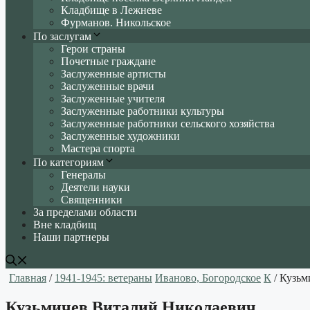
Кладбище в Лежневе
Фурманов. Никольское
По заслугам
Герои страны
Почетные граждане
Заслуженные артисты
Заслуженные врачи
Заслуженные учителя
Заслуженные работники культуры
Заслуженные работники сельского хозяйства
Заслуженные художники
Мастера спорта
По категориям
Генералы
Деятели науки
Священники
За пределами области
Вне кладбищ
Наши партнеры
Главная
/
1941-1945: ветераны
Иваново, Богородское
К
/ Кузьм
Кузьмичев Виталий Николаевич