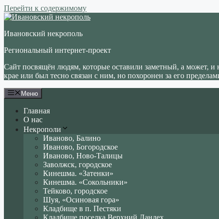
Перейти к содержимому
Ивановский некрополь
Региональный интернет-проект
Сайт посвящён людям, которые оставили заметный, а может, и 
крае или был тесно связан с ним, но похоронен за его пределам
Меню
Главная
О нас
Некрополи
Иваново, Балино
Иваново, Богородское
Иваново, Ново-Талицы
Заволжск, городское
Кинешма. «Затенки»
Кинешма. «Сокольники»
Тейково, городское
Шуя, «Осиновая гора»
Кладбище в п. Пестяки
Кладбище поселка Верхний Ландех