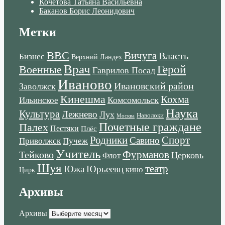
Кочетова Татьяна Васильевна
Баканов Борис Леонидович
Метки
ВВС
Вичуга
Власть
Бизнес
Верхний Ландех
Врач
Военные
Герой
Гаврилов Посад
Иваново
Ивановский район
Заволжск
Кинешма
Кохма
Комсомольск
Ильинское
Наука
Культура
Лежнево
Лух
Наволоки
Москва
Почетные граждане
Палех
Пестяки
Плёс
Родники
Спорт
Савино
Пучеж
Приволжск
Учитель
Тейково
Фурманов
Церковь
Флот
Шуя
театр
Южа
Юрьеевц
кино
Цирк
Архивы
Архивы