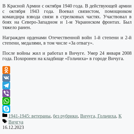
В Красной Армии с октября 1940 года. В действующей армии
с октября 1943 года. Воевал связистом, помощником
командира взвода связи в стрелковых частях. Участвовал в
боях на Северо-Западном и 1-м Украинском фронтах. Был
тяжело ранен.
Награжден орденами Отечественной войн 1-й степени и 2-й
степени, медалями, в том числе «За отвагу».
После войны жил и работал в Вичуге. Умер 24 января 2008
года. Похоронен на кладбище «Гольчиха» в городе Вичуга.
Odnoklassniki
VK
Telegram
Viber
WhatsApp
1941-1945: ветераны
,
без рубрики
,
Вичуга, Гольчиха
,
К
Skype
Вичгуа
16.12.2023