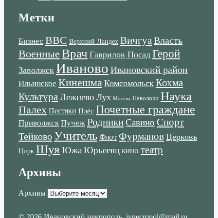
Метки
ВВС
Вичгуа
Власть
Бизнес
Верхний Ландех
Врач
Военные
Герой
Гаврилов Посад
Иваново
Ивановский район
Заволжск
Кинешма
Кохма
Комсомольск
Ильинское
Наука
Культура
Лежнево
Лух
Наволоки
Москва
Почетные граждане
Палех
Пестяки
Плёс
Родники
Спорт
Савино
Пучеж
Приволжск
Учитель
Тейково
Фурманов
Церковь
Флот
Шуя
театр
Южа
Юрьеевц
кино
Цирк
Архивы
Архивы
© 2026 Ивановский некрополь
,
ivnecropol@mail.ru