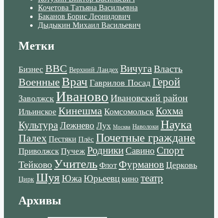
Кочетова Татьяна Васильевна
Баканов Борис Леонидович
Дыдыкин Михаил Васильевич
Метки
ВВС
Вичуга
Власть
Бизнес
Верхний Ландех
Врач
Военные
Герой
Гаврилов Посад
Иваново
Ивановский район
Заволжск
Кинешма
Кохма
Комсомольск
Ильинское
Наука
Культура
Лежнево
Лух
Наволоки
Москва
Почетные граждане
Палех
Пестяки
Плёс
Родники
Спорт
Савино
Пучеж
Приволжск
Учитель
Тейково
Фурманов
Церковь
Флот
Шуя
театр
Южа
Юрьеевц
кино
Цирк
Архивы