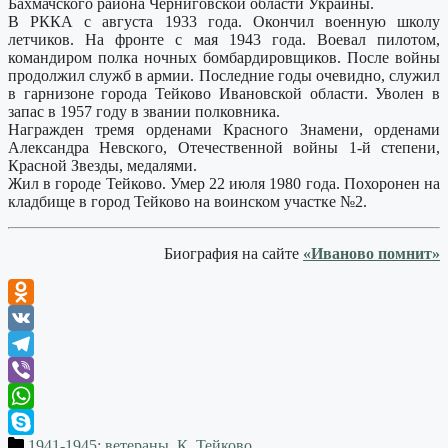
Бахмачского района Черниговской области Украины.
В РККА с августа 1933 года. Окончил военную школу
летчиков. На фронте с мая 1943 года. Воевал пилотом,
командиром полка ночных бомбардировщиков. После войны
продолжил служб в армии. Последние годы очевидно, служил
в гарнизоне города Тейково Ивановской области. Уволен в
запас в 1957 году в звании полковника.
Награжден тремя орденами Красного Знамени, орденами
Александра Невского, Отечественной войны 1-й степени,
Красной Звезды, медалями.
Жил в городе Тейково. Умер 22 июля 1980 года. Похоронен на
кладбище в город Тейково на воинском участке №2.
Биография на сайте
«Иваново помнит»
Odnoklassniki
VK
Telegram
Viber
WhatsApp
1941-1945: ветераны
,
К
,
Тейково
Skype