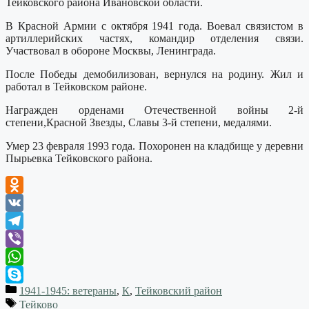
Тейковского района Ивановской области.
В Красной Армии с октября 1941 года. Воевал связистом в
артиллерийских частях, командир отделения связи.
Участвовал в обороне Москвы, Ленинграда.
После Победы демобилизован, вернулся на родину. Жил и
работал в Тейковском районе.
Награжден орденами Отечественной войны 2-й
степени,Красной Звезды, Славы 3-й степени, медалями.
Умер 23 февраля 1993 года. Похоронен на кладбище у деревни
Пырьевка Тейковского района.
Odnoklassniki
VK
Telegram
Viber
WhatsApp
1941-1945: ветераны
,
К
,
Тейковский район
Skype
Тейково