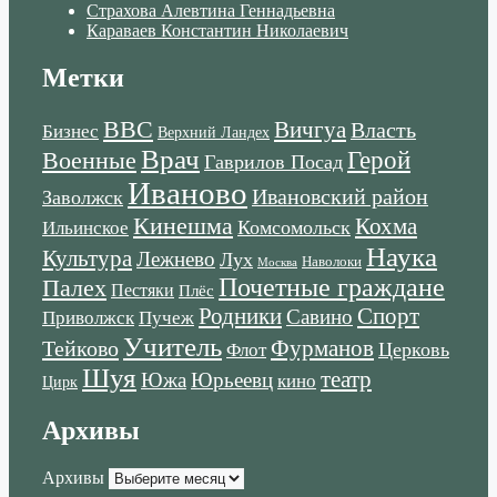
Страхова Алевтина Геннадьевна
Караваев Константин Николаевич
Метки
ВВС
Вичгуа
Власть
Бизнес
Верхний Ландех
Врач
Военные
Герой
Гаврилов Посад
Иваново
Ивановский район
Заволжск
Кинешма
Кохма
Комсомольск
Ильинское
Наука
Культура
Лежнево
Лух
Наволоки
Москва
Почетные граждане
Палех
Пестяки
Плёс
Родники
Спорт
Савино
Пучеж
Приволжск
Учитель
Тейково
Фурманов
Церковь
Флот
Шуя
театр
Южа
Юрьеевц
кино
Цирк
Архивы
Архивы