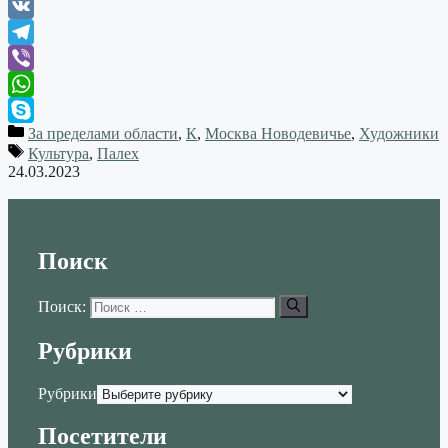
Odnoklassniki
VK
Telegram
Viber
WhatsApp
За пределами области
,
К
,
Москва Новодевичье
,
Художники
Skype
Культура
,
Палех
24.03.2023
Поиск
Поиск:
Рубрики
Рубрики
Посетители