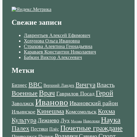
Свежие записи
Лаврентьев Алексей Ефимович
Хохунова Ольга Ивановна
Страхова Алевтина Геннадьевна
Караваев Константин Николаевич
Бабкин Виктор Алексеевич
Метки
ВВС
Вичгуа
Власть
Бизнес
Верхний Ландех
Врач
Военные
Герой
Гаврилов Посад
Иваново
Ивановский район
Заволжск
Кинешма
Кохма
Комсомольск
Ильинское
Наука
Культура
Лежнево
Лух
Наволоки
Москва
Почетные граждане
Палех
Пестяки
Плёс
Родники
Спорт
Савино
Пучеж
Приволжск