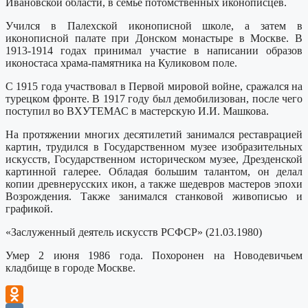
Ивановской области, в семье потомственных иконописцев.
Учился в Палехской иконописной школе, а затем в
иконописной палате при Донском монастыре в Москве. В
1913-1914 годах принимал участие в написании образов
иконостаса храма-памятника на Куликовом поле.
С 1915 года участвовал в Первой мировой войне, сражался на
турецком фронте. В 1917 году был демобилизован, после чего
поступил во ВХУТЕМАС в мастерскую И.И. Машкова.
На протяжении многих десятилетий занимался реставрацией
картин, трудился в Государственном музее изобразительных
искусств, Государственном историческом музее, Дрезденской
картинной галерее. Обладая большим талантом, он делал
копии древнерусских икон, а также шедевров мастеров эпохи
Возрождения. Также занимался станковой живописью и
графикой.
«Заслуженный деятель искусств РСФСР» (21.03.1980)
Умер 2 июня 1986 года. Похоронен на Новодевичьем
кладбище в городе Москве.