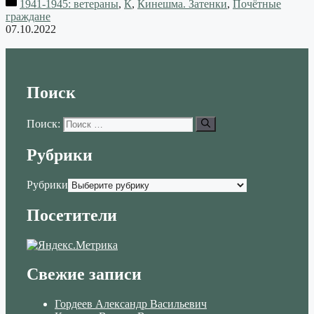
1941-1945: ветераны
,
К
,
Кинешма. Затенки
,
Почётные
Skype
граждане
07.10.2022
Поиск
Поиск:
Рубрики
Рубрики
Посетители
Свежие записи
Гордеев Александр Васильевич