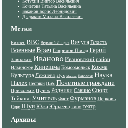
Котухин Виктор Васильевич
Кочетова Татьяна Васильевна
Баканов Борис Леонидович
Дыдыкин Михаил Васильевич
Метки
ВВС
Вичуга
Власть
Бизнес
Верхний Ландех
Врач
Военные
Герой
Гаврилов Посад
Иваново
Ивановский район
Заволжск
Кинешма
Кохма
Комсомольск
Ильинское
Наука
Культура
Лежнево
Лух
Наволоки
Москва
Почетные граждане
Палех
Пестяки
Плёс
Родники
Спорт
Савино
Пучеж
Приволжск
Учитель
Тейково
Фурманов
Церковь
Флот
Шуя
театр
Южа
Юрьеевц
кино
Цирк
Архивы