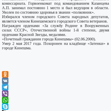
комиссариата. Горвоенкомат под командованием Казанцева
А.П. занимал постоянно 1 место и был ведущим в области.
Уволен по состоянию здоровья в звании «полковник».
Избирался членом городского Совета народных депутатов,
является членом Кинешемского городского Совета ветеранов.
Награжден орденами «За службу Родине в Вооруженных
силах СССР», Отечественной войны 1-й степени, двумя
орденами Красной Звезды, медалями.
«Почетный гражданин города Кинешмы» (02.06.2000).
Умер 2 мая 2017 года. Похоронен на кладбище «Затенки» в
городе Кинешма.
Odnoklassniki
VK
Telegram
Viber
WhatsApp