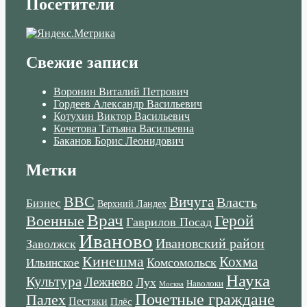
Посетители
Свежие записи
Воронин Виталий Петрович
Гордеев Александр Васильевич
Котухин Виктор Васильевич
Кочетова Татьяна Васильевна
Баканов Борис Леонидович
Метки
ВВС
Вичуга
Власть
Бизнес
Верхний Ландех
Врач
Военные
Герой
Гаврилов Посад
Иваново
Ивановский район
Заволжск
Кинешма
Кохма
Комсомольск
Ильинское
Наука
Культура
Лежнево
Лух
Наволоки
Москва
Почетные граждане
Палех
Пестяки
Плёс