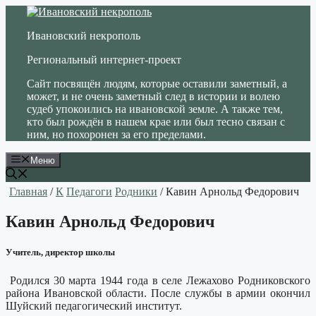
Перейти
к
Ивановский некрополь
содержимому
Региональный интернет-проект
Сайт посвящён людям, которые оставили заметный, а
может, и не очень заметный след в истории и волею
судеб упокоились на ивановской земле. А также тем,
кто был рождён в нашем крае или был тесно связан с
ним, но похоронен за его пределами.
Меню
Главная
/
К
Педагоги
Родники
/ Кавин Арнольд Федорович
Кавин Арнольд Федорович
Учитель, директор школы
Родился 30 марта 1944 года в селе Лежахово Родниковского
района Ивановской области. После службы в армии окончил
Шуйский педагогический институт.