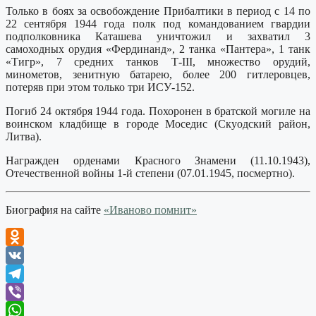
Только в боях за освобождение Прибалтики в период с 14 по
22 сентября 1944 года полк под командованием гвардии
подполковника Каташева уничтожил и захватил 3
самоходных орудия «Фердинанд», 2 танка «Пантера», 1 танк
«Тигр», 7 средних танков Т-III, множество орудий,
минометов, зенитную батарею, более 200 гитлеровцев,
потеряв при этом только три ИСУ-152.
Погиб 24 октября 1944 года. Похоронен в братской могиле на
воинском кладбище в городе Моседис (Скуодский район,
Литва).
Награжден орденами Красного Знамени (11.10.1943),
Отечественной войны 1-й степени (07.01.1945, посмертно).
Биография на сайте
«Иваново помнит»
Odnoklassniki
VK
Telegram
Viber