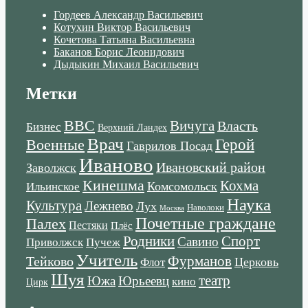
Гордеев Александр Васильевич
Котухин Виктор Васильевич
Кочетова Татьяна Васильевна
Баканов Борис Леонидович
Дыдыкин Михаил Васильевич
Метки
ВВС
Вичуга
Власть
Бизнес
Верхний Ландех
Врач
Военные
Герой
Гаврилов Посад
Иваново
Ивановский район
Заволжск
Кинешма
Кохма
Комсомольск
Ильинское
Наука
Культура
Лежнево
Лух
Наволоки
Москва
Почетные граждане
Палех
Пестяки
Плёс
Родники
Спорт
Савино
Пучеж
Приволжск
Учитель
Тейково
Фурманов
Церковь
Флот
Шуя
театр
Южа
Юрьеевц
кино
Цирк