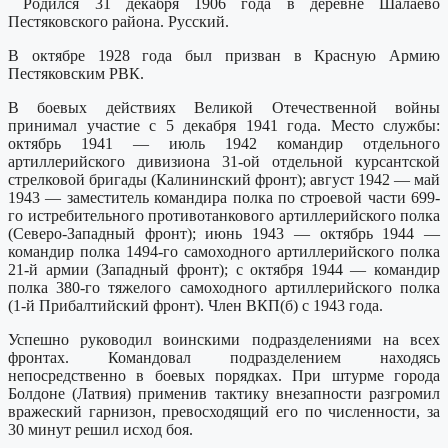
Родился 31 декабря 1906 года в деревне Шалаево
Пестяковского района. Русский.
В октябре 1928 года был призван в Красную Армию
Пестяковским РВК.
В боевых действиях Великой Отечественной войны
принимал участие с 5 декабря 1941 года. Место службы:
октябрь 1941 — июль 1942 командир отдельного
артиллерийского дивизиона 31-ой отдельной курсантской
стрелковой бригады (Калининский фронт); август 1942 — май
1943 — заместитель командира полка по строевой части 699-
го истребительного противотанкового артиллерийского полка
(Северо-Западный фронт); июнь 1943 — октябрь 1944 —
командир полка 1494-го самоходного артиллерийского полка
21-й армии (Западный фронт); с октября 1944 — командир
полка 380-го тяжелого самоходного артиллерийского полка
(1-й Прибалтийский фронт). Член ВКП(б) с 1943 года.
Успешно руководил воинскими подразделениями на всех
фронтах. Командовал подразделением находясь
непосредственно в боевых порядках. При штурме города
Болдоне (Латвия) применив тактику внезапности разгромил
вражеский гарнизон, превосходящий его по численности, за
30 минут решил исход боя.