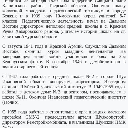
Родился 27 октября 1920 года в деревне Савцыно ныне
Кашинского района Тверской области. Окончил школу
колхозной молодежи, педагогический техникум в городе
Бежецк и в 1939 году 10-месячные курсы учителей 5-7
классов. Педагогическую деятельность начал на Дальнем
Востоке директором неполной средней школы в с. Красная
Речка Хабаровского района, учителем истории школы на ст.
Завитная Амурской области.
С августа 1941 года в Красной Армии. Служил на Дальнем
Востоке, окончил курсы младших лейтенантов. На
завершающем этапе войны участвовал в боях на 3-м
Белорусском фонте. В сентябре 1946 г. демобилизован в
звании старшего лейтенанта.
С 1947 года работал в средней школе №2 в городе Шуя
Ивановской области военруком, директором. Экстерном
окончил Шуйский учительский институт. В 1949-1955 годах
работал в детском доме №2, директором, преподавателем в
школе №11. Окончил Ивановский педагогический институт
(заочно).
С 1955 года работал в строительных организациях мастером
прорабом СМУ-2, председателем артели Шуякоопстрой,
директором Ремстройкомбината, начальником Шуйской ПМК
№252.