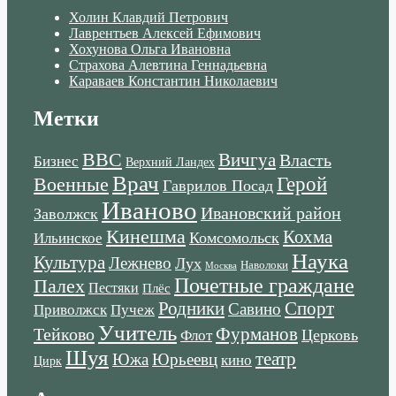
Холин Клавдий Петрович
Лаврентьев Алексей Ефимович
Хохунова Ольга Ивановна
Страхова Алевтина Геннадьевна
Караваев Константин Николаевич
Метки
ВВС
Вичгуа
Власть
Бизнес
Верхний Ландех
Врач
Военные
Герой
Гаврилов Посад
Иваново
Ивановский район
Заволжск
Кинешма
Кохма
Комсомольск
Ильинское
Наука
Культура
Лежнево
Лух
Наволоки
Москва
Почетные граждане
Палех
Пестяки
Плёс
Родники
Спорт
Савино
Пучеж
Приволжск
Учитель
Тейково
Фурманов
Церковь
Флот
Шуя
театр
Южа
Юрьеевц
кино
Цирк