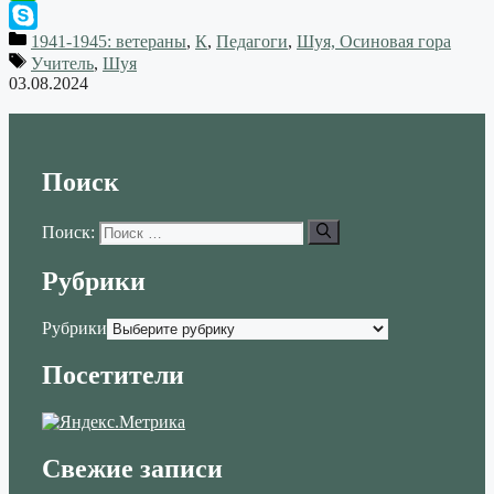
WhatsApp
1941-1945: ветераны
,
К
,
Педагоги
,
Шуя, Осиновая гора
Skype
Учитель
,
Шуя
03.08.2024
Поиск
Поиск:
Рубрики
Рубрики
Посетители
Свежие записи