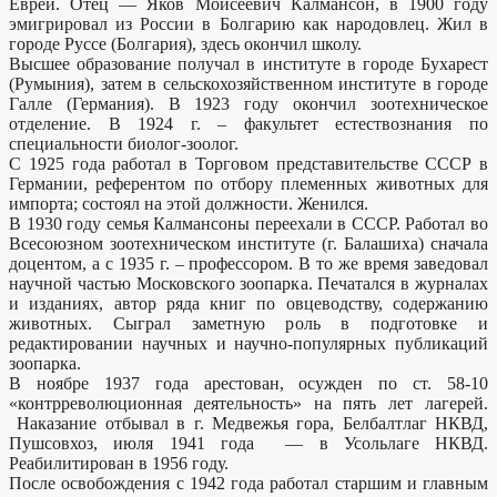
Еврей. Отец — Яков Моисеевич Калмансон, в 1900 году
эмигрировал из России в Болгарию как народовлец. Жил в
городе Руссе (Болгария), здесь окончил школу.
Высшее образование получал в институте в городе Бухарест
(Румыния), затем в сельскохозяйственном институте в городе
Галле (Германия). В 1923 году окончил зоотехническое
отделение. В 1924 г. – факультет естествознания по
специальности биолог-зоолог.
С 1925 года работал в Торговом представительстве СССР в
Германии, референтом по отбору племенных животных для
импорта; состоял на этой должности. Женился.
В 1930 году семья Калмансоны переехали в СССР. Работал во
Всесоюзном зоотехническом институте (г. Балашиха) сначала
доцентом, а с 1935 г. – профессором. В то же время заведовал
научной частью Московского зоопарка. Печатался в журналах
и изданиях, автор ряда книг по овцеводству, содержанию
животных. Сыграл заметную роль в подготовке и
редактировании научных и научно-популярных публикаций
зоопарка.
В ноябре 1937 года арестован, осужден по ст. 58-10
«контрреволюционная деятельность» на пять лет лагерей.
Наказание отбывал в г. Медвежья гора, Белбалтлаг НКВД,
Пушсовхоз, июля 1941 года — в Усольлаге НКВД.
Реабилитирован в 1956 году.
После освобождения с 1942 года работал старшим и главным