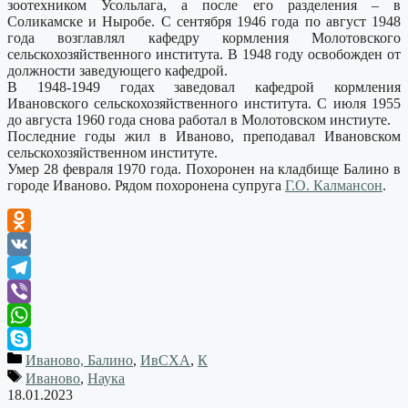
зоотехником Усольлага, а после его разделения – в
Соликамске и Ныробе. С сентября 1946 года по август 1948
года возглавлял кафедру кормления Молотовского
сельскохозяйственного института. В 1948 году освобожден от
должности заведующего кафедрой.
В 1948-1949 годах заведовал кафедрой кормления
Ивановского сельскохозяйственного института. С июля 1955
до августа 1960 года снова работал в Молотовском инстиуте.
Последние годы жил в Иваново, преподавал Ивановском
сельскохозяйственном институте.
Умер 28 февраля 1970 года. Похоронен на кладбище Балино в
городе Иваново. Рядом похоронена супруга
Г.О. Калмансон
.
Odnoklassniki
VK
Telegram
Viber
WhatsApp
Иваново, Балино
,
ИвСХА
,
К
Skype
Иваново
,
Наука
18.01.2023