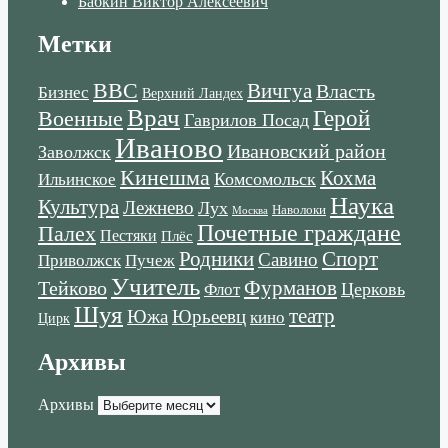
Бабкин Виктор Алексеевич
Метки
ВВС
Вичгуа
Власть
Бизнес
Верхний Ландех
Врач
Военные
Герой
Гаврилов Посад
Иваново
Ивановский район
Заволжск
Кинешма
Кохма
Комсомольск
Ильинское
Наука
Культура
Лежнево
Лух
Наволоки
Москва
Почетные граждане
Палех
Пестяки
Плёс
Родники
Спорт
Савино
Пучеж
Приволжск
Учитель
Тейково
Фурманов
Церковь
Флот
Шуя
театр
Южа
Юрьеевц
кино
Цирк
Архивы
Архивы