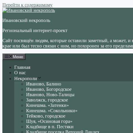
Перейти к содержимому
Ивановский некрополь
Региональный интернет-проект
Сайт посвящён людям, которые оставили заметный, а может, и 
крае или был тесно связан с ним, но похоронен за его пределам
Меню
Главная
О нас
Некрополи
Иваново, Балино
Иваново, Богородское
Иваново, Ново-Талицы
Заволжск, городское
Кинешма. «Затенки»
Кинешма. «Сокольники»
Тейково, городское
Шуя, «Осиновая гора»
Кладбище в п. Пестяки
Кладбище поселка Верхний Ландех