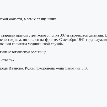
мской области, в семье священника.
старшим врачом стрелкового полка 307-й стрелковой дивизии. В 
ичено годным, но стался на фронте. С декабря 1941 года служи
 звании капитана медицинской службы.
 гинекологической больнице.
 отвагу».
городе Иваново. Рядом похоронена жена
Савогина З.В.