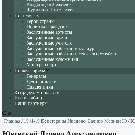
Кладбище в Лежневе
Фурманов. Никольское
По заслугам
Герои страны
Почетные граждане
Заслуженные артисты
Заслуженные врачи
Заслуженные учителя
Заслуженные работники культуры
Заслуженные работники сельского хозяйства
Заслуженные художники
Мастера спорта
По категориям
Генералы
Деятели науки
Священники
За пределами области
Вне кладбищ
Наши партнеры
Главная
/
1941-1945: ветераны
Иваново, Балино
Медики
Ю
/ Ю
Ювенский Леонид Александрович