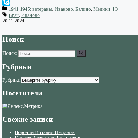
WhatsApp
1941-1945: ветераны
,
Иваново, Балино
,
Медики
,
Ю
Skype
Врач
,
Иваново
20.11.2024
Поиск
Поиск:
Рубрики
Рубрики
Посетители
Свежие записи
Воронин Виталий Петрович
Гордеев Александр Васильевич