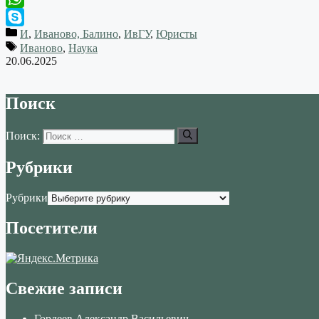
WhatsApp
И
,
Иваново, Балино
,
ИвГУ
,
Юристы
Skype
Иваново
,
Наука
20.06.2025
Поиск
Поиск:
Рубрики
Рубрики
Посетители
Свежие записи
Гордеев Александр Васильевич