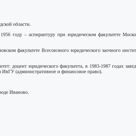
дской области.
1956 году – аспирантуру при юридическом факультете Москов
новском факультете Всесоюзного юридического заочного инстит
тет: доцент юридического факультета, в 1983-1987 годах заве
а ИвГУ (административное и финансовое право).
роде Иваново.