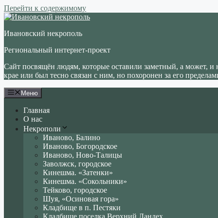
Перейти к содержимому
Ивановский некрополь
Региональный интернет-проект
Сайт посвящён людям, которые оставили заметный, а может, и 
крае или был тесно связан с ним, но похоронен за его пределам
Меню
Главная
О нас
Некрополи
Иваново, Балино
Иваново, Богородское
Иваново, Ново-Талицы
Заволжск, городское
Кинешма. «Затенки»
Кинешма. «Сокольники»
Тейково, городское
Шуя, «Осиновая гора»
Кладбище в п. Пестяки
Кладбище поселка Верхний Ландех