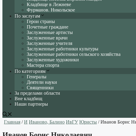
Кладбище в Лежневе
Фурманов. Никольское
По заслугам
Герои страны
Почетные граждане
Заслуженные артисты
Заслуженные врачи
Заслуженные учителя
Заслуженные работники культуры
Заслуженные работники сельского хозяйства
Заслуженные художники
Мастера спорта
По категориям
Генералы
Деятели науки
Священники
За пределами области
Вне кладбищ
Наши партнеры
Главная
/
И
Иваново, Балино
ИвГУ
Юристы
/ Иванов Борис Н
Иванов Борис Николаевич