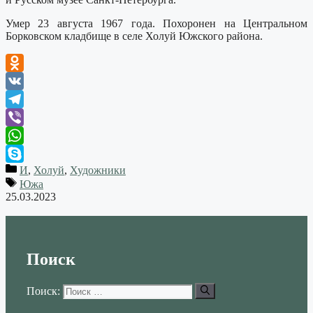
Умер 23 августа 1967 года. Похоронен на Центральном
Борковском кладбище в селе Холуй Южского района.
Odnoklassniki
VK
Telegram
Viber
WhatsApp
И
,
Холуй
,
Художники
Skype
Южа
25.03.2023
Поиск
Поиск: