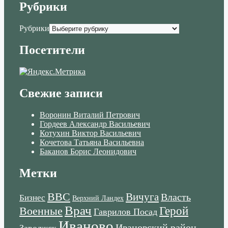
Рубрики
Рубрики
Посетители
Свежие записи
Воронин Виталий Петрович
Гордеев Александр Васильевич
Котухин Виктор Васильевич
Кочетова Татьяна Васильевна
Баканов Борис Леонидович
Метки
ВВС
Вичуга
Власть
Бизнес
Верхний Ландех
Врач
Военные
Герой
Гаврилов Посад
Иваново
Ивановский район
Заволжск