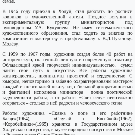
семье.
В 1946 году приехал в Холуй, стал работать по росписи
ковриков в художественной артели. Позднее вступил в
экспериментальную группу миниатюристов под
руководством У.А. Кукулиева. Не имея систематического
художественного образования, стал ходить за занятия по
композиции и мастерству в профтехшколу к В.Д.Пузанову-
Молёву.
С 1959 по 1967 годы, художник создал более 40 работ на
историческую, сказочно-былинную и современную тематику.
Обладающий яркой творческой индивидуальностью, сумел
найти свой путь в искусстве. Все работы художника
жизнерадостны, проникнуты простотой и сердечностью. С
юмором, неповторимо и забавно охарактеризованы мастером
каждый из персонажей шкатулки, с большой декоративностью
и фантазией исполнена миниатюра полна поэтической
задушевности работа, а от работы «Свет селу» невозможно
оторваться – столько в ней радости и человеческого тепла.
Работы художника «Сказка о попе и его работнике
Балде»(1964), «Случай с Евсейкой»(1962),
«Коробейники»(1965) хранятся в Государственном музее
Холуйского искусства, в музее народного искусства в Москве
и Русском музее Санкт-Петербурга.