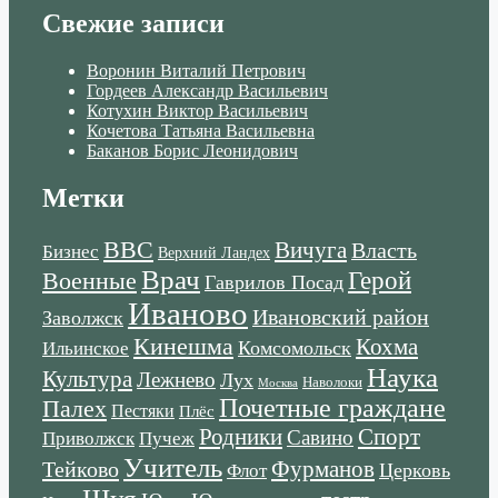
Свежие записи
Воронин Виталий Петрович
Гордеев Александр Васильевич
Котухин Виктор Васильевич
Кочетова Татьяна Васильевна
Баканов Борис Леонидович
Метки
ВВС
Вичуга
Власть
Бизнес
Верхний Ландех
Врач
Военные
Герой
Гаврилов Посад
Иваново
Ивановский район
Заволжск
Кинешма
Кохма
Комсомольск
Ильинское
Наука
Культура
Лежнево
Лух
Наволоки
Москва
Почетные граждане
Палех
Пестяки
Плёс
Родники
Спорт
Савино
Пучеж
Приволжск
Учитель
Тейково
Фурманов
Церковь
Флот