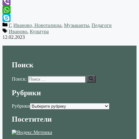
Telegram
Viber
WhatsApp
Г
,
Иваново, Новоталицы
,
Музыканты
,
Педагоги
Skype
Иваново
,
Культура
12.02.2023
Поиск
Поиск:
Рубрики
Рубрики
Посетители