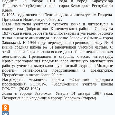
Родилась 25 ноября 1910 года в город Карасубазар
Таврической губернии, ныне – город Белогороск Республики
Крым.
В 1935 году окончила Ленинградский институт им Герцена.
Приехала в Ивановскую область .
Была назначена учителем русского языка и литературы в
школу села Доброхотово Кинешемского района. С августа
1937 года начала работать библиотекарем и учителем русского
языка в школе анилзавода в поселке Заволжье (ныне – город
Заволжск). В 1944 году переведена в среднюю школу № 4
(ныне средняя школа № 3) заведующей учебной частью. С
этой школой была связана вся ее дальнейшая педагогическая
деятельность. Преподавала в старших классах литературу.
Кроме преподавания предмета вела активную внеклассную
работу: ученики выпускали рукописный журнал «Молодые
побеги», репетировали представления в драмкружке.
Проработала в школе более 20 лет.
Награждена медалями, знаком «Отличник народного
просвещения РСФСР». «Заслуженный учитель школы
РСФСР» (20.08.1962)
Жила в городе Заволжск. Умерла 14 января 1987 года.
Похоронена на кладбище в городе Заволжск (старом)
Odnoklassniki