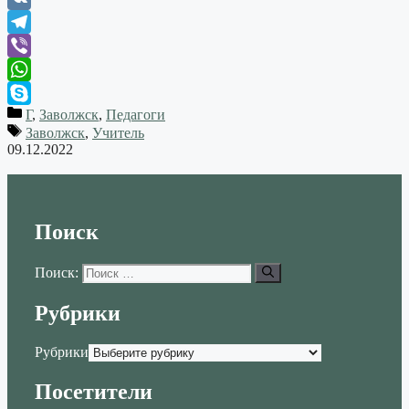
VK
Telegram
Viber
WhatsApp
Г
,
Заволжск
,
Педагоги
Skype
Заволжск
,
Учитель
09.12.2022
Поиск
Поиск:
Рубрики
Рубрики
Посетители