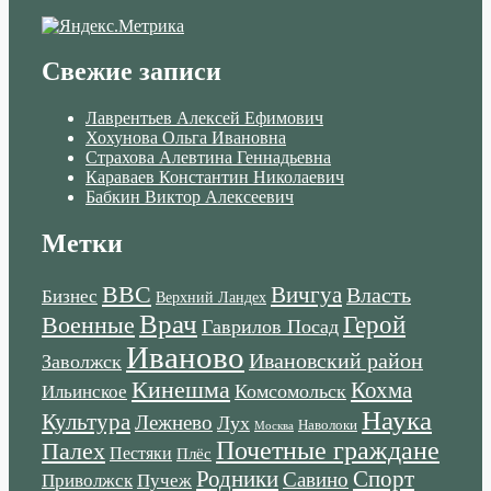
Свежие записи
Лаврентьев Алексей Ефимович
Хохунова Ольга Ивановна
Страхова Алевтина Геннадьевна
Караваев Константин Николаевич
Бабкин Виктор Алексеевич
Метки
ВВС
Вичгуа
Власть
Бизнес
Верхний Ландех
Врач
Военные
Герой
Гаврилов Посад
Иваново
Ивановский район
Заволжск
Кинешма
Кохма
Комсомольск
Ильинское
Наука
Культура
Лежнево
Лух
Наволоки
Москва
Почетные граждане
Палех
Пестяки
Плёс
Родники
Спорт
Савино
Пучеж
Приволжск