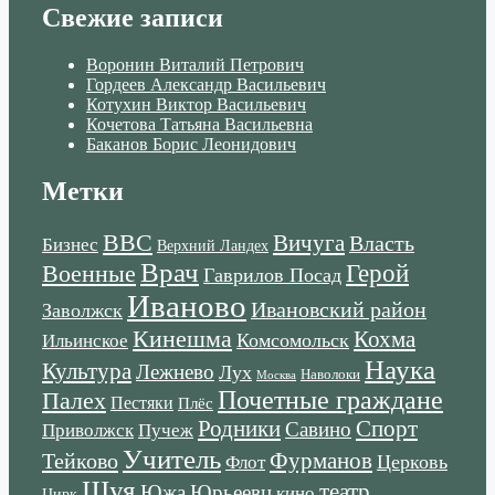
Свежие записи
Воронин Виталий Петрович
Гордеев Александр Васильевич
Котухин Виктор Васильевич
Кочетова Татьяна Васильевна
Баканов Борис Леонидович
Метки
ВВС
Вичуга
Власть
Бизнес
Верхний Ландех
Врач
Военные
Герой
Гаврилов Посад
Иваново
Ивановский район
Заволжск
Кинешма
Кохма
Комсомольск
Ильинское
Наука
Культура
Лежнево
Лух
Наволоки
Москва
Почетные граждане
Палех
Пестяки
Плёс
Родники
Спорт
Савино
Пучеж
Приволжск
Учитель
Тейково
Фурманов
Церковь
Флот
Шуя
театр
Южа
Юрьеевц
кино
Цирк