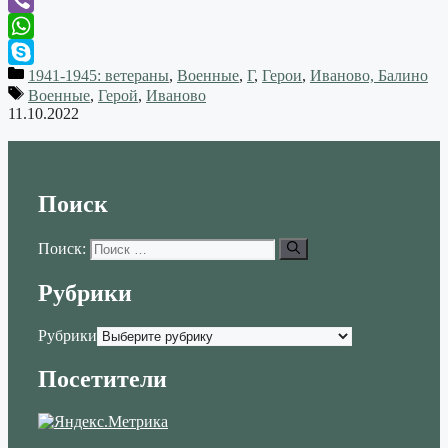
Viber
WhatsApp
1941-1945: ветераны
,
Военные
,
Г
,
Герои
,
Иваново, Балино
Skype
Военные
,
Герой
,
Иваново
11.10.2022
Поиск
Поиск:
Рубрики
Рубрики
Посетители