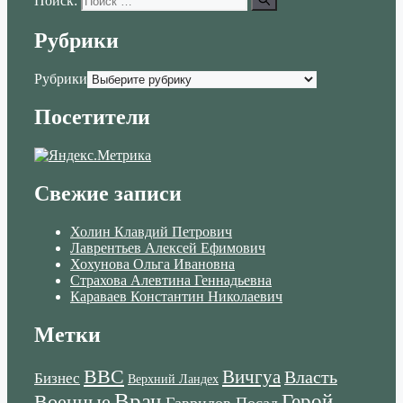
Поиск:
Рубрики
Рубрики
Посетители
Свежие записи
Холин Клавдий Петрович
Лаврентьев Алексей Ефимович
Хохунова Ольга Ивановна
Страхова Алевтина Геннадьевна
Караваев Константин Николаевич
Метки
ВВС
Вичгуа
Власть
Бизнес
Верхний Ландех
Врач
Военные
Герой
Гаврилов Посад