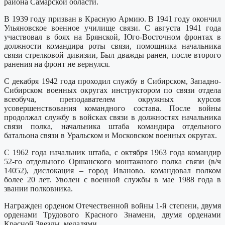
района Самарской области.
В 1939 году призван в Красную Армию. В 1941 году окончил
Ульяновское военное училище связи. С августа 1941 года
участвовал в боях на Брянской, Юго-Восточном фронтах в
должности командира роты связи, помощника начальника
связи стрелковой дивизии, Был дважды ранен, после второго
ранения на фронт не вернулся.
С декабря 1942 года проходил службу в Сибирском, Западно-
Сибирском военных округах инструктором по связи отдела
всеобуча, преподавателем окружных курсов
усовершенствования командного состава. После войны
продолжал службу в войсках связи в должностях начальника
связи полка, начальника штаба командира отдельного
батальона связи в Уральском и Московском военных округах.
С 1962 года начальник штаба, с октября 1963 года командир
52-го отдельного Оршанского монтажного полка связи (в/ч
14052), дислокация – город Иваново. командовал полком
более 20 лет. Уволен с военной службы в мае 1988 года в
звании полковника.
Награжден орденом Отечественной войны 1-й степени, двумя
орденами Трудового Красного Знамени, двумя орденами
Красной Звезды, медалями.