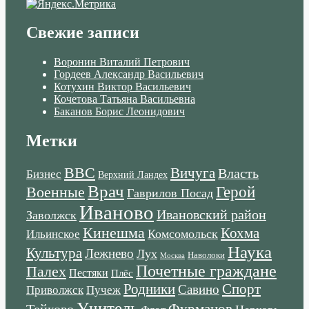
Свежие записи
Воронин Виталий Петрович
Гордеев Александр Васильевич
Котухин Виктор Васильевич
Кочетова Татьяна Васильевна
Баканов Борис Леонидович
Метки
ВВС
Вичуга
Власть
Бизнес
Верхний Ландех
Врач
Военные
Герой
Гаврилов Посад
Иваново
Ивановский район
Заволжск
Кинешма
Кохма
Комсомольск
Ильинское
Наука
Культура
Лежнево
Лух
Наволоки
Москва
Почетные граждане
Палех
Пестяки
Плёс
Родники
Спорт
Савино
Пучеж
Приволжск
Учитель