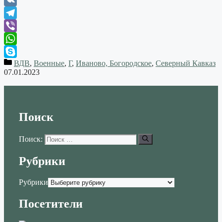
VK
Telegram
Viber
WhatsApp
ВДВ
,
Военные
,
Г
,
Иваново, Богородское
,
Северный Кавказ
Skype
07.01.2023
Поиск
Поиск:
Рубрики
Рубрики
Посетители