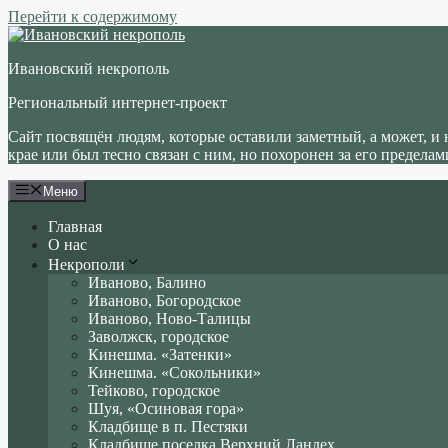
Перейти к содержимому
Ивановский некрополь
Региональный интернет-проект
Сайт посвящён людям, которые оставили заметный, а может, и 
крае или был тесно связан с ним, но похоронен за его пределам
Меню
Главная
О нас
Некрополи
Иваново, Балино
Иваново, Богородское
Иваново, Ново-Талицы
Заволжск, городское
Кинешма. «Затенки»
Кинешма. «Сокольники»
Тейково, городское
Шуя, «Осиновая гора»
Кладбище в п. Пестяки
Кладбище поселка Верхний Ландех