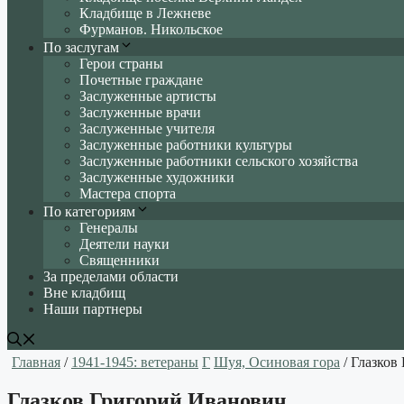
Кладбище в Лежневе
Фурманов. Никольское
По заслугам
Герои страны
Почетные граждане
Заслуженные артисты
Заслуженные врачи
Заслуженные учителя
Заслуженные работники культуры
Заслуженные работники сельского хозяйства
Заслуженные художники
Мастера спорта
По категориям
Генералы
Деятели науки
Священники
За пределами области
Вне кладбищ
Наши партнеры
Главная
/
1941-1945: ветераны
Г
Шуя, Осиновая гора
/ Глазков
Глазков Григорий Иванович