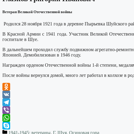
Ветеран Великой Отечественной войны
Родился 28 ноября 1921 года в деревне Пырьевка Шуйского ра
В Красной Армии с 1941 года. Участник Великой Отечественн
госпитале в Шуе.
В дальнейшем проходил службу подвижном агрегатно-ремонтно
Японией. Демобилизован в 1946 году.
Награжден орденом Отечественной войны 1-й степени, медалями
После войны вернулся домой, много лет работал в колхозе в р
Odnoklassniki
VK
Telegram
Viber
WhatsApp
1941-1945: ветераны
,
Г
,
Шуя, Осиновая гора
Skype