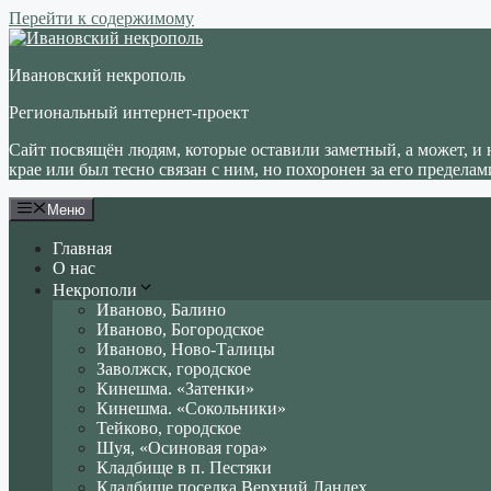
Перейти к содержимому
Ивановский некрополь
Региональный интернет-проект
Сайт посвящён людям, которые оставили заметный, а может, и 
крае или был тесно связан с ним, но похоронен за его пределам
Меню
Главная
О нас
Некрополи
Иваново, Балино
Иваново, Богородское
Иваново, Ново-Талицы
Заволжск, городское
Кинешма. «Затенки»
Кинешма. «Сокольники»
Тейково, городское
Шуя, «Осиновая гора»
Кладбище в п. Пестяки
Кладбище поселка Верхний Ландех