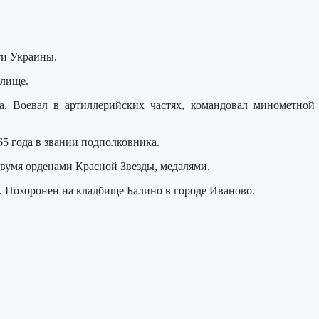
ти Украины.
илище.
. Воевал в артиллерийских частях, командовал минометной 
65 года в звании подполковника.
вумя орденами Красной Звезды, медалями.
а. Похоронен на кладбище Балино в городе Иваново.