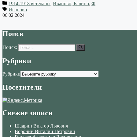
1914-1918 ветераны
,
Иваново, Балино
,
Ф
Skype
Иваново
06.02.2024
Поиск
Поиск:
Рубрики
Рубрики
Посетители
Свежие записи
Шадрин Виктор Львович
Воронин Виталий Петрович
Гордеев Александр Васильевич