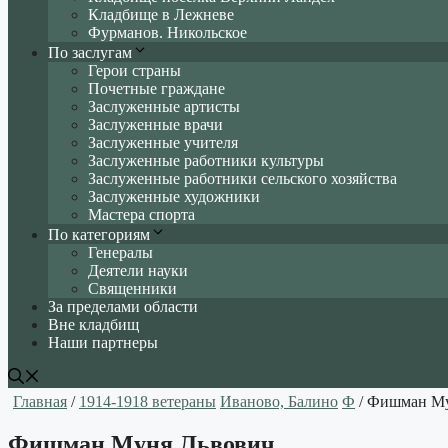
Кладбище в Лежневе
Фурманов. Никольское
По заслугам
Герои страны
Почетные граждане
Заслуженные артисты
Заслуженные врачи
Заслуженные учителя
Заслуженные работники культуры
Заслуженные работники сельского хозяйства
Заслуженные художники
Мастера спорта
По категориям
Генералы
Деятели науки
Священники
За пределами области
Вне кладбищ
Наши партнеры
Главная
/
1914-1918 ветераны
Иваново, Балино
Ф
/ Фишман Му
Фишман Муня Львович