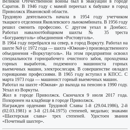
Великой Отечественной войны был в эвакуации в городе
Саратов. В 1946 году с мамой переехал к бабушке в город
Приволжск Ивановской области.
Трудовую деятельность начала в 1954 году учетчиком
ткацкого отделения Яковлевского льнокомбината. В 1956 году
решил сменить профессию. С другом уехал в Донбасс.
Работал навалоотбойщиком шахты № 35 треста
«Богураевуголь» объединения «Ростовуголь».
В 1964 году перебрался на север, в город Воркуту. Работал на
шахте №9 (с 1972 года — шахта «Южная») производственного
объединения «Воркутауголь». На этом предприятии освоил
специальности горнорабочего очистного забоя, проходчика
горных выработок, подземного машиниста горных
выемочных машин, электрослесаря. В совершенстве овладел
горняцкими профессиями. В 1965 году вступил в КПСС. С
марта 1973 года — машинист горный выемочных машин.
Работал на шахте «Южная» до выхода на пенсию в 1990 году.
Уехал из Воркуты.
Жил в городе Приволжск. Скончался 9 июля 2017 года.
Похоронен на кладбище в городе Приволжск.
Награжден орденами Трудовой Славы 1-й (29.04.1986), 2-й
(02.03.1981) и 3-й (21.04.1975) степеней, медалью; знаками
«Шахтерская слава» трех степеней. Удостоен звания
«Почетный шахтер».