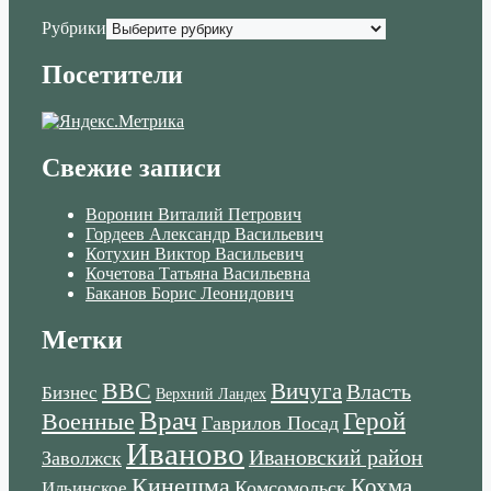
Рубрики
Посетители
Свежие записи
Воронин Виталий Петрович
Гордеев Александр Васильевич
Котухин Виктор Васильевич
Кочетова Татьяна Васильевна
Баканов Борис Леонидович
Метки
ВВС
Вичуга
Власть
Бизнес
Верхний Ландех
Врач
Военные
Герой
Гаврилов Посад
Иваново
Ивановский район
Заволжск
Кинешма
Кохма
Комсомольск
Ильинское