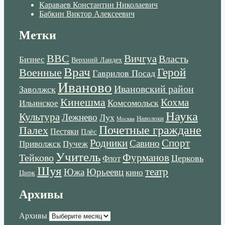
Караваев Константин Николаевич
Бабкин Виктор Алексеевич
Метки
ВВС
Вичгуа
Власть
Бизнес
Верхний Ландех
Врач
Военные
Герой
Гаврилов Посад
Иваново
Ивановский район
Заволжск
Кинешма
Кохма
Комсомольск
Ильинское
Наука
Культура
Лежнево
Лух
Наволоки
Москва
Почетные граждане
Палех
Пестяки
Плёс
Родники
Спорт
Савино
Пучеж
Приволжск
Учитель
Тейково
Фурманов
Церковь
Флот
Шуя
театр
Южа
Юрьеевц
кино
Цирк
Архивы
Архивы