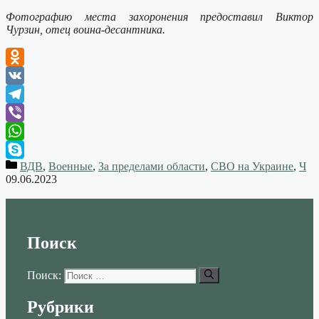
Фотографию места захоронения предоставил Виктор
Чурзин, отец воина-десантника.
Odnoklassniki
VK
Telegram
Viber
WhatsApp
ВДВ
,
Военные
,
За пределами области
,
СВО на Украине
,
Ч
Skype
09.06.2023
Поиск
Поиск:
Рубрики