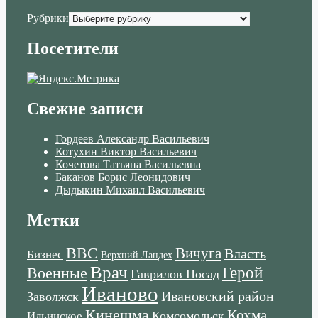
Рубрики
Посетители
Свежие записи
Гордеев Александр Васильевич
Котухин Виктор Васильевич
Кочетова Татьяна Васильевна
Баканов Борис Леонидович
Дыдыкин Михаил Васильевич
Метки
ВВС
Вичуга
Власть
Бизнес
Верхний Ландех
Врач
Военные
Герой
Гаврилов Посад
Иваново
Ивановский район
Заволжск
Кинешма
Кохма
Комсомольск
Ильинское