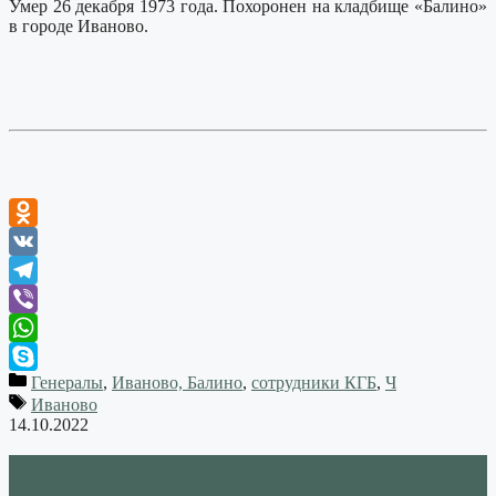
Умер 26 декабря 1973 года. Похоронен на кладбище «Балино»
в городе Иваново.
Odnoklassniki
VK
Telegram
Viber
WhatsApp
Генералы
,
Иваново, Балино
,
сотрудники КГБ
,
Ч
Skype
Иваново
14.10.2022