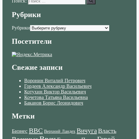
Поиск:
Рубрики
Рубрики
Посетители
Свежие записи
Воронин Виталий Петрович
Гордеев Александр Васильевич
Котухин Виктор Васильевич
Кочетова Татьяна Васильевна
Баканов Борис Леонидович
Метки
ВВС
Вичуга
Власть
Бизнес
Верхний Ландех
Врач