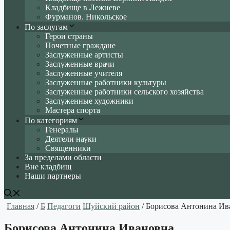
Кладбище в Лежневе
Фурманов. Никольское
По заслугам
Герои страны
Почетные граждане
Заслуженные артисты
Заслуженные врачи
Заслуженные учителя
Заслуженные работники культуры
Заслуженные работники сельского хозяйства
Заслуженные художники
Мастера спорта
По категориям
Генералы
Деятели науки
Священники
За пределами области
Вне кладбищ
Наши партнеры
Главная
/
Б
Педагоги
Шуйский район
/ Борисова Антонина Ив
Борисова Антонина Ивановна