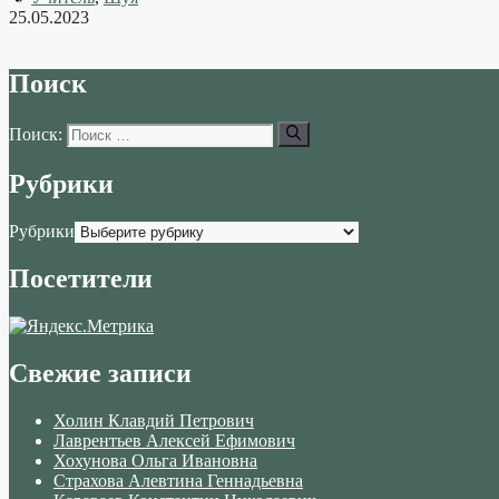
25.05.2023
Поиск
Поиск:
Рубрики
Рубрики
Посетители
Свежие записи
Холин Клавдий Петрович
Лаврентьев Алексей Ефимович
Хохунова Ольга Ивановна
Страхова Алевтина Геннадьевна