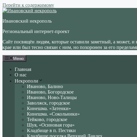
Перейти к содержимому
Ивановский некрополь
Региональный интернет-проект
Сайт посвящён людям, которые оставили заметный, а может, и 
крае или был тесно связан с ним, но похоронен за его пределам
Меню
Главная
О нас
Некрополи
Иваново, Балино
Иваново, Богородское
Иваново, Ново-Талицы
Заволжск, городское
Кинешма. «Затенки»
Кинешма. «Сокольники»
Тейково, городское
Шуя, «Осиновая гора»
Кладбище в п. Пестяки
Кладбище поселка Верхний Ландех