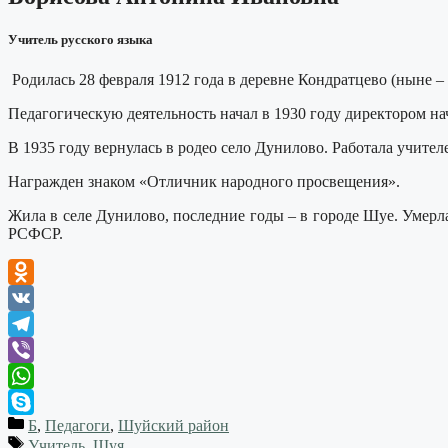
Учитель русского языка
Родилась 28 февраля 1912 года в деревне Кондратцево (ныне 
Педагогическую деятельность начал в 1930 году директором н
В 1935 году вернулась в родео село Дунилово. Работала учител
Награжден знаком «Отличник народного просвещения».
Жила в селе Дунилово, последние годы – в городе Шуе. Умерл
РСФСР.
Odnoklassniki
VK
Telegram
Viber
WhatsApp
Б
,
Педагоги
,
Шуйский район
Skype
Учитель
,
Шуя