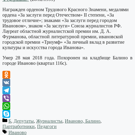
Награжден орденом Трудового Красного Знамени, медалями
ордена «За заслуги перед Отечеством» II степени, «За
трудовое отличие»; знаками «За заслуги перед городом
Ивановом», знаком «За заслуги» Союза журналистов РФ.
Лауреат областной журналистской премии им. Д. А.
Фурманова, областной литературной премии, ивановской
городской премии «Триумф» «За личный вклад в развитие
культуры и искусства города Иванова».
Умер 28 мая 2018 года. Похоронен на кладбище Балино в
городе Иваново (квартал 116с).
Odnoklassniki
VK
Telegram
Viber
WhatsApp
Б
,
Депутаты
,
Журналисты
,
Иваново, Балино
,
Skype
Партработники
,
Педагоги
Иваново