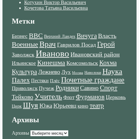
Котухин Виктор Васильевич
Кочетова Татьяна Васильевна
Метки
ВВС
Вичуга
Власть
Бизнес
Верхний Ландех
Врач
Военные
Герой
Гаврилов Посад
Иваново
Ивановский район
Заволжск
Кинешма
Кохма
Комсомольск
Ильинское
Наука
Культура
Лежнево
Лух
Наволоки
Москва
Почетные граждане
Палех
Пестяки
Плёс
Родники
Спорт
Савино
Пучеж
Приволжск
Учитель
Тейково
Фурманов
Церковь
Флот
Шуя
театр
Южа
Юрьеевц
кино
Цирк
Архивы
Архивы