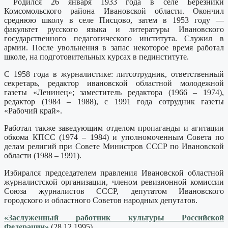
Родился 26 января 1933 года в селе Березники
Комсомольского района Ивановской области. Окончил
среднюю школу в селе Писцово, затем в 1953 году —
факультет русского языка и литературы Ивановского
государственного педагогического института. Служил в
армии. После увольнения в запас некоторое время работал
школе, на подготовительных курсах в пединституте.
С 1958 года в журналистике: литсотрудник, ответственный
секретарь, редактор ивановской областной молодежной
газеты «Ленинец»; заместитель редактора (1966 – 1974),
редактор (1984 – 1988), с 1991 года сотрудник газеты
«Рабочий край».
Работал также заведующим отделом пропаганды и агитации
обкома КПСС (1974 – 1984) и уполномоченным Совета по
делам религий при Совете Министров СССР по Ивановской
области (1988 – 1991).
Избирался председателем правления Ивановской областной
журналистской организации, членом ревизионной комиссии
Союза журналистов СССР, депутатом Ивановского
городского и областного Советов народных депутатов.
«Заслуженный работник культуры Российской
Федерации»
(28.12.1995)