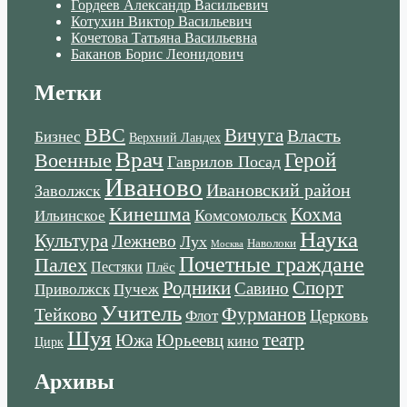
Гордеев Александр Васильевич
Котухин Виктор Васильевич
Кочетова Татьяна Васильевна
Баканов Борис Леонидович
Метки
ВВС
Вичуга
Власть
Бизнес
Верхний Ландех
Врач
Военные
Герой
Гаврилов Посад
Иваново
Ивановский район
Заволжск
Кинешма
Кохма
Комсомольск
Ильинское
Наука
Культура
Лежнево
Лух
Наволоки
Москва
Почетные граждане
Палех
Пестяки
Плёс
Родники
Спорт
Савино
Пучеж
Приволжск
Учитель
Тейково
Фурманов
Церковь
Флот
Шуя
театр
Южа
Юрьеевц
кино
Цирк
Архивы