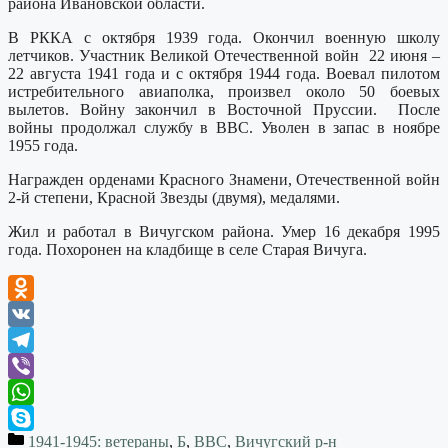
района Ивановской области.
В РККА с октября 1939 года. Окончил военную школу
летчиков. Участник Великой Отечественной войн 22 июня –
22 августа 1941 года и с октября 1944 года. Воевал пилотом
истребительного авиаполка, произвел около 50 боевых
вылетов. Войну закончил в Восточной Пруссии. После
войны продолжал службу в ВВС. Уволен в запас в ноябре
1955 года.
Награжден орденами Красного Знамени, Отечественной войн
2-й степени, Красной Звезды (двумя), медалями.
Жил и работал в Вичугском района. Умер 16 декабря 1995
года. Похоронен на кладбище в селе Старая Вичуга.
Odnoklassniki
VK
Telegram
Viber
WhatsApp
1941-1945: ветераны
,
Б
,
ВВС
,
Вичугский р-н
Skype