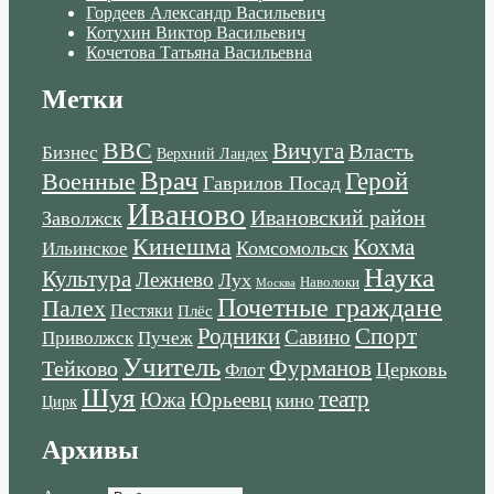
Гордеев Александр Васильевич
Котухин Виктор Васильевич
Кочетова Татьяна Васильевна
Метки
ВВС
Вичуга
Власть
Бизнес
Верхний Ландех
Врач
Военные
Герой
Гаврилов Посад
Иваново
Ивановский район
Заволжск
Кинешма
Кохма
Комсомольск
Ильинское
Наука
Культура
Лежнево
Лух
Наволоки
Москва
Почетные граждане
Палех
Пестяки
Плёс
Родники
Спорт
Савино
Пучеж
Приволжск
Учитель
Тейково
Фурманов
Церковь
Флот
Шуя
театр
Южа
Юрьеевц
кино
Цирк
Архивы