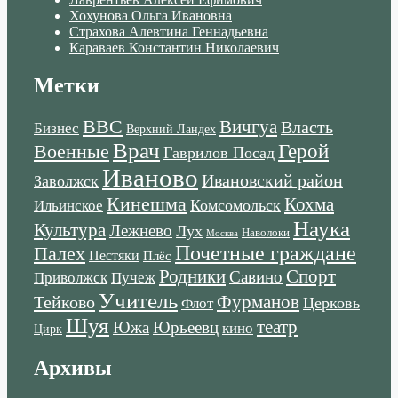
Хохунова Ольга Ивановна
Страхова Алевтина Геннадьевна
Караваев Константин Николаевич
Метки
ВВС
Вичгуа
Власть
Бизнес
Верхний Ландех
Врач
Военные
Герой
Гаврилов Посад
Иваново
Ивановский район
Заволжск
Кинешма
Кохма
Комсомольск
Ильинское
Наука
Культура
Лежнево
Лух
Наволоки
Москва
Почетные граждане
Палех
Пестяки
Плёс
Родники
Спорт
Савино
Пучеж
Приволжск
Учитель
Тейково
Фурманов
Церковь
Флот
Шуя
театр
Южа
Юрьеевц
кино
Цирк
Архивы