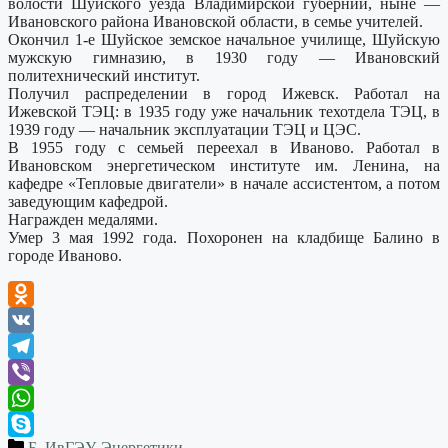
волости Шуйского уезда Владимирской губернии, ныне —
Ивановского района Ивановской области, в семье учителей.
Окончил 1-е Шуйское земское начальное училище, Шуйскую
мужскую гимназию, в 1930 году — Ивановский
политехнический институт.
Получил распределении в город Ижевск. Работал на
Ижевской ТЭЦ: в 1935 году уже начальник техотдела ТЭЦ, в
1939 году — начальник эксплуатации ТЭЦ и ЦЭС.
В 1955 году с семьей переехал в Иваново. Работал в
Ивановском энергетическом институте им. Ленина, на
кафедре «Тепловые двигатели» в начале ассистентом, а потом
заведующим кафедрой.
Награжден медалями.
Умер 3 мая 1992 года. Похоронен на кладбище Балино в
городе Иваново.
Odnoklassniki
VK
Telegram
Viber
WhatsApp
Б
,
ИвГЭУ
,
Энергетики