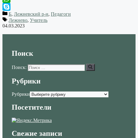
WhatsApp
Б
,
Лежневский р-н
,
Педагоги
Skype
Лежнево
,
Учитель
04.03.2023
Поиск
Поиск:
Рубрики
Рубрики
Посетители
Свежие записи