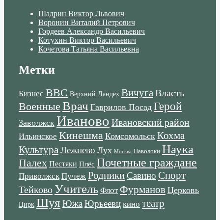
Шадрин Виктор Львович
Воронин Виталий Петрович
Гордеев Александр Васильевич
Котухин Виктор Васильевич
Кочетова Татьяна Васильевна
Метки
ВВС
Вичуга
Власть
Бизнес
Верхний Ландех
Врач
Военные
Герой
Гаврилов Посад
Иваново
Ивановский район
Заволжск
Кинешма
Кохма
Комсомольск
Ильинское
Наука
Культура
Лежнево
Лух
Наволоки
Москва
Почетные граждане
Палех
Пестяки
Плёс
Родники
Спорт
Савино
Пучеж
Приволжск
Учитель
Тейково
Фурманов
Церковь
Флот
Шуя
театр
Южа
Юрьеевц
кино
Цирк