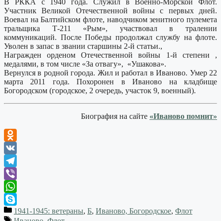
В РККА с 1940 года. Служил в Военно-Морской Флот.
Участник Великой Отечественной войны с первых дней.
Воевал на Балтийском флоте, наводчиком зенитного пулемета
тральщика Т-211 «Рым», участвовал в тралении
коммуникаций. После Победы продолжал службу на флоте.
Уволен в запас в звании старшины 2-й статьи.,
Награжден орденом Отечественной войны 1-й степени ,
медалями, в том числе «За отвагу», «Ушакова».
Вернулся в родной города. Жил и работал в Иваново. Умер 22
марта 2011 года. Похоронен в Иваново на кладбище
Богородском (городское, 2 очередь, участок 9, военный).
Биография на сайте
«Иваново помнит»
Odnoklassniki
VK
Telegram
Viber
WhatsApp
1941-1945: ветераны
,
Б
,
Иваново, Богородское
,
Флот
Skype
Иваново
,
Флот