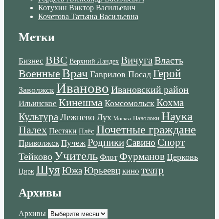
Котухин Виктор Васильевич
Кочетова Татьяна Васильевна
Метки
ВВС
Вичуга
Власть
Бизнес
Верхний Ландех
Врач
Военные
Герой
Гаврилов Посад
Иваново
Ивановский район
Заволжск
Кинешма
Кохма
Комсомольск
Ильинское
Наука
Культура
Лежнево
Лух
Наволоки
Москва
Почетные граждане
Палех
Пестяки
Плёс
Родники
Спорт
Савино
Пучеж
Приволжск
Учитель
Тейково
Фурманов
Церковь
Флот
Шуя
театр
Южа
Юрьеевц
кино
Цирк
Архивы
Архивы