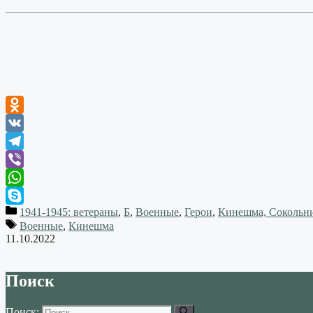
Odnoklassniki
VK
Telegram
Viber
WhatsApp
1941-1945: ветераны
,
Б
,
Военные
,
Герои
,
Кинешма, Сокольн
Skype
Военные
,
Кинешма
11.10.2022
Поиск
Поиск: