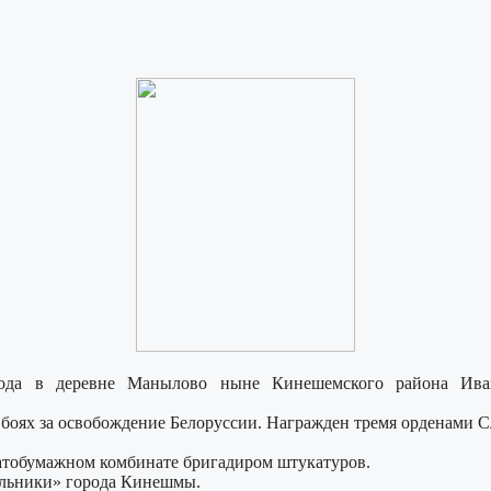
ода в деревне Манылово ныне Кинешемского района Иван
в боях за освобождение Белоруссии. Награжден тремя орденами С
атобумажном комбинате бригадиром штукатуров.
кольники» города Кинешмы.