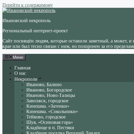
Перейти к содержимому
Ивановский некрополь
Региональный интернет-проект
Сайт посвящён людям, которые оставили заметный, а может, и 
крае или был тесно связан с ним, но похоронен за его пределам
Меню
Главная
О нас
Некрополи
Иваново, Балино
Иваново, Богородское
Иваново, Ново-Талицы
Заволжск, городское
Кинешма. «Затенки»
Кинешма. «Сокольники»
Тейково, городское
Шуя, «Осиновая гора»
Кладбище в п. Пестяки
Кладбище поселка Верхний Ландех