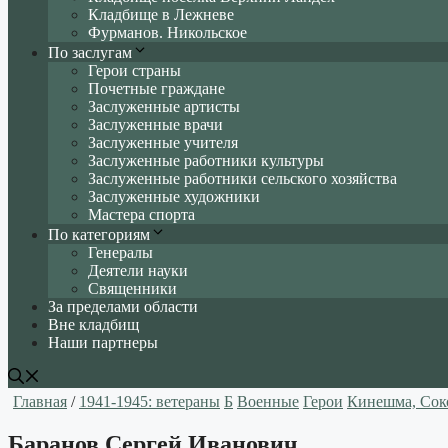
Кладбище в Лежневе
Фурманов. Никольское
По заслугам
Герои страны
Почетные граждане
Заслуженные артисты
Заслуженные врачи
Заслуженные учителя
Заслуженные работники культуры
Заслуженные работники сельского хозяйства
Заслуженные художники
Мастера спорта
По категориям
Генералы
Деятели науки
Священники
За пределами области
Вне кладбищ
Наши партнеры
Главная
/
1941-1945: ветераны
Б
Военные
Герои
Кинешма, Сок
Баранов Сергей Иванович