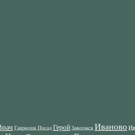
Иваново
Врач
Герой
Ив
Гаврилов Посад
Заволжск