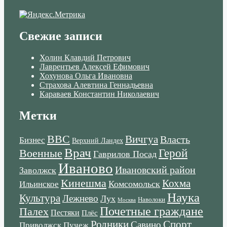
Свежие записи
Холин Клавдий Петрович
Лаврентьев Алексей Ефимович
Хохунова Ольга Ивановна
Страхова Алевтина Геннадьевна
Караваев Константин Николаевич
Метки
ВВС
Вичгуа
Власть
Бизнес
Верхний Ландех
Врач
Военные
Герой
Гаврилов Посад
Иваново
Ивановский район
Заволжск
Кинешма
Кохма
Комсомольск
Ильинское
Наука
Культура
Лежнево
Лух
Наволоки
Москва
Почетные граждане
Палех
Пестяки
Плёс
Родники
Спорт
Савино
Пучеж
Приволжск