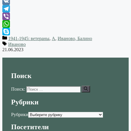
Odnoklassniki
VK
Telegram
Viber
WhatsApp
1941-1945: ветераны
,
А
,
Иваново, Балино
Skype
Иваново
21.06.2023
Поиск
Поиск:
Рубрики
Рубрики
Посетители