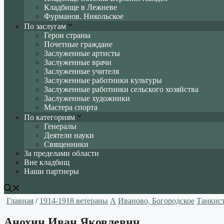
Кладбище в Лежневе
Фурманов. Никольское
По заслугам
Герои страны
Почетные граждане
Заслуженные артисты
Заслуженные врачи
Заслуженные учителя
Заслуженные работники культуры
Заслуженные работники сельского хозяйства
Заслуженные художники
Мастера спорта
По категориям
Генералы
Деятели науки
Священники
За пределами области
Вне кладбищ
Наши партнеры
Главная
/
1914-1918 ветераны
А
Иваново, Богородское
Танкис
Анохин Иван Яковлевич