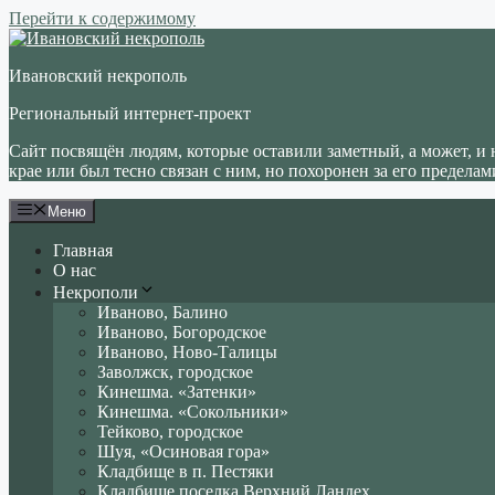
Перейти к содержимому
Ивановский некрополь
Региональный интернет-проект
Сайт посвящён людям, которые оставили заметный, а может, и 
крае или был тесно связан с ним, но похоронен за его пределам
Меню
Главная
О нас
Некрополи
Иваново, Балино
Иваново, Богородское
Иваново, Ново-Талицы
Заволжск, городское
Кинешма. «Затенки»
Кинешма. «Сокольники»
Тейково, городское
Шуя, «Осиновая гора»
Кладбище в п. Пестяки
Кладбище поселка Верхний Ландех