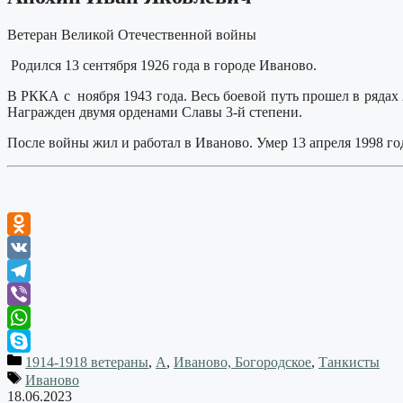
Ветеран Великой Отечественной войны
Родился 13 сентября 1926 года в городе Иваново.
В РККА с ноября 1943 года. Весь боевой путь прошел в рядах
Награжден двумя орденами Славы 3-й степени.
После войны жил и работал в Иваново. Умер 13 апреля 1998 го
Odnoklassniki
VK
Telegram
Viber
WhatsApp
1914-1918 ветераны
,
А
,
Иваново, Богородское
,
Танкисты
Skype
Иваново
18.06.2023