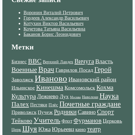
Воронин Виталий Петрович
Гордеев Александр Васильевич
Котухин Виктор Васильевич
Кочетова Татьяна Васильевна
Баканов Борис Леонидович
Метки
ВВС
Вичуга
Власть
Бизнес
Верхний Ландех
Врач
Военные
Герой
Гаврилов Посад
Иваново
Ивановский район
Заволжск
Кинешма
Кохма
Комсомольск
Ильинское
Наука
Культура
Лежнево
Лух
Наволоки
Москва
Почетные граждане
Палех
Пестяки
Плёс
Родники
Спорт
Савино
Пучеж
Приволжск
Учитель
Тейково
Фурманов
Церковь
Флот
Шуя
театр
Южа
Юрьеевц
кино
Цирк