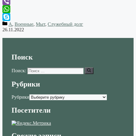
Telegram
Viber
WhatsApp
А
,
Военные
,
Мыт
,
Служебный долг
Skype
26.11.2022
Поиск
Поиск:
Рубрики
Рубрики
Посетители
Свежие записи