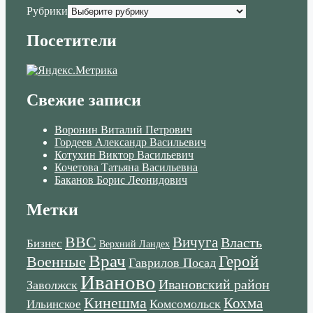
Рубрики
Посетители
Свежие записи
Воронин Виталий Петрович
Гордеев Александр Васильевич
Котухин Виктор Васильевич
Кочетова Татьяна Васильевна
Баканов Борис Леонидович
Метки
ВВС
Вичуга
Власть
Бизнес
Верхний Ландех
Врач
Военные
Герой
Гаврилов Посад
Иваново
Ивановский район
Заволжск
Кинешма
Кохма
Комсомольск
Ильинское