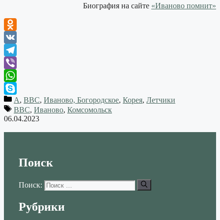
Биография на сайте
«Иваново помнит»
Odnoklassniki
VK
Telegram
Viber
WhatsApp
А
,
ВВС
,
Иваново, Богородское
,
Корея
,
Летчики
Skype
ВВС
,
Иваново
,
Комсомольск
06.04.2023
Поиск
Поиск:
Рубрики