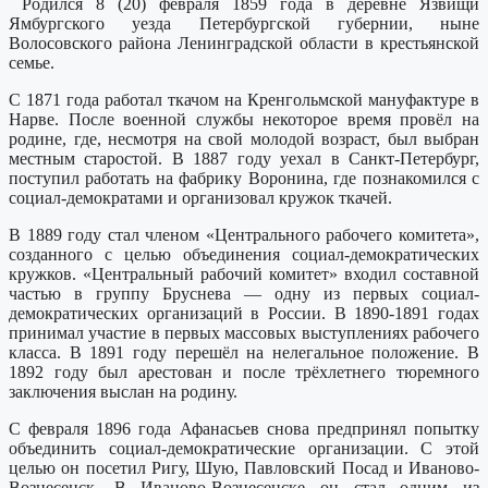
Родился 8 (20) февраля 1859 года в деревне Язвищи
Ямбургского уезда Петербургской губернии, ныне
Волосовского района Ленинградской области в крестьянской
семье.
С 1871 года работал ткачом на Кренгольмской мануфактуре в
Нарве. После военной службы некоторое время провёл на
родине, где, несмотря на свой молодой возраст, был выбран
местным старостой. В 1887 году уехал в Санкт-Петербург,
поступил работать на фабрику Воронина, где познакомился с
социал-демократами и организовал кружок ткачей.
В 1889 году стал членом «Центрального рабочего комитета»,
созданного с целью объединения социал-демократических
кружков. «Центральный рабочий комитет» входил составной
частью в группу Бруснева — одну из первых социал-
демократических организаций в России. В 1890-1891 годах
принимал участие в первых массовых выступлениях рабочего
класса. В 1891 году перешёл на нелегальное положение. В
1892 году был арестован и после трёхлетнего тюремного
заключения выслан на родину.
С февраля 1896 года Афанасьев снова предпринял попытку
объединить социал-демократические организации. С этой
целью он посетил Ригу, Шую, Павловский Посад и Иваново-
Вознесенск. В Иваново-Вознесенске он стал одним из