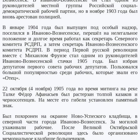
руководителей местной группы Российской социал-
демократической рабочей партии, но в ноябре 1903 года был
вновь арестован полицией.
В январе 1904 года был выпущен под особый надзор,
поселился в Иваново-Вознесенске, перешёл на нелегальное
положение и долгое время работал как секретарь Северного
комитета РСДРП, а затем секретарь Иваново-Вознесенского
комитета РСДРП. В период Первой русской революции
вместе с Михаилом Фрунзе стал одним из руководителей
Иваново-Вознесенской стачки 1905 года. Был избран
депутатом первого совета рабочих депутатов. Пользовался
большой популярностью среди рабочих, которые звали его
«Отец».
22 октября (4 ноября) 1905 года во время митинга на реке
Талке Фёдор Афанасьев был растерзан толпой казаков и
черносотенцев. На месте его гибели установлен памятный
знак.
Был похоронен на окраине Ново-Успеского кладбища, в
северной части города Иваново-Вознесенск. За могилой
ухаживали рабочие. После Великой Октябрьской
Социалистической революции здесь было организовано
мемориальное кладбище большевиков.