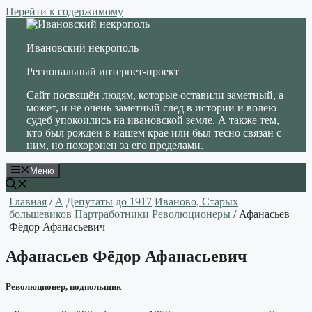
Перейти к содержимому
Ивановский некрополь
Региональный интернет-проект
Сайт посвящён людям, которые оставили заметный, а
может, и не очень заметный след в истории и волею
судеб упокоились на ивановской земле. А также тем,
кто был рождён в нашем крае или был тесно связан с
ним, но похоронен за его пределами.
Меню
Главная
/
А
Депутаты
до 1917
Иваново, Старых
большевиков
Партработники
Революционеры
/ Афанасьев
Фёдор Афанасьевич
Афанасьев Фёдор Афанасьевич
Революционер, подпольщик