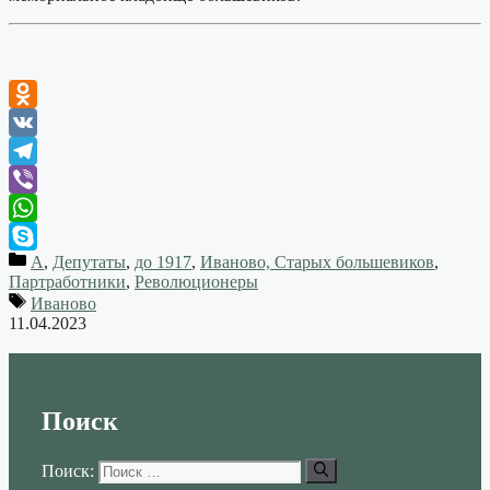
Odnoklassniki
VK
Telegram
Viber
WhatsApp
А
,
Депутаты
,
до 1917
,
Иваново, Старых большевиков
,
Skype
Партработники
,
Революционеры
Иваново
11.04.2023
Поиск
Поиск: