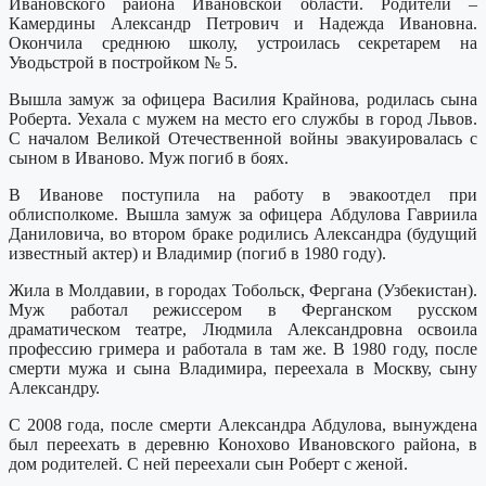
Ивановского района Ивановской области. Родители –
Камердины Александр Петрович и Надежда Ивановна.
Окончила среднюю школу, устроилась секретарем на
Уводьстрой в постройком № 5.
Вышла замуж за офицера Василия Крайнова, родилась сына
Роберта. Уехала с мужем на место его службы в город Львов.
С началом Великой Отечественной войны эвакуировалась с
сыном в Иваново. Муж погиб в боях.
В Иванове поступила на работу в эвакоотдел при
облисполкоме. Вышла замуж за офицера Абдулова Гавриила
Даниловича, во втором браке родились Александра (будущий
известный актер) и Владимир (погиб в 1980 году).
Жила в Молдавии, в городах Тобольск, Фергана (Узбекистан).
Муж работал режиссером в Ферганском русском
драматическом театре, Людмила Александровна освоила
профессию гримера и работала в там же. В 1980 году, после
смерти мужа и сына Владимира, переехала в Москву, сыну
Александру.
С 2008 года, после смерти Александра Абдулова, вынуждена
был переехать в деревню Конохово Ивановского района, в
дом родителей. С ней переехали сын Роберт с женой.