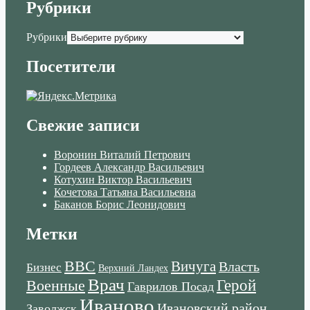
Рубрики
Рубрики
Посетители
Свежие записи
Воронин Виталий Петрович
Гордеев Александр Васильевич
Котухин Виктор Васильевич
Кочетова Татьяна Васильевна
Баканов Борис Леонидович
Метки
ВВС
Вичуга
Власть
Бизнес
Верхний Ландех
Врач
Военные
Герой
Гаврилов Посад
Иваново
Ивановский район
Заволжск